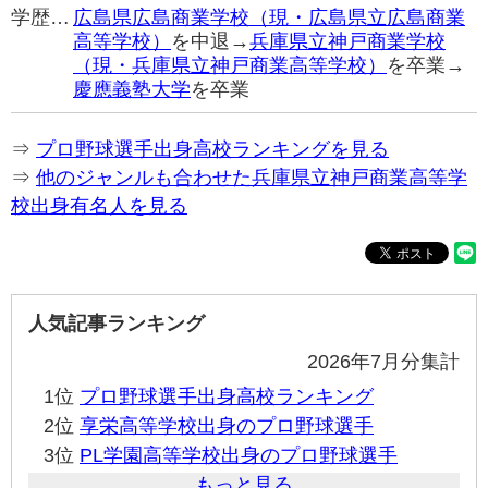
学歴…
広島県広島商業学校（現・広島県立広島商業
高等学校）
を中退→
兵庫県立神戸商業学校
（現・兵庫県立神戸商業高等学校）
を卒業→
慶應義塾大学
を卒業
⇒
プロ野球選手出身高校ランキングを見る
⇒
他のジャンルも合わせた兵庫県立神戸商業高等学
校出身有名人を見る
人気記事ランキング
2026年7月分集計
1位
プロ野球選手出身高校ランキング
2位
享栄高等学校出身のプロ野球選手
3位
PL学園高等学校出身のプロ野球選手
もっと見る