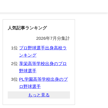
人気記事ランキング
2026年7月分集計
1位
プロ野球選手出身高校ラ
ンキング
2位
享栄高等学校出身のプロ
野球選手
3位
PL学園高等学校出身のプ
ロ野球選手
もっと見る