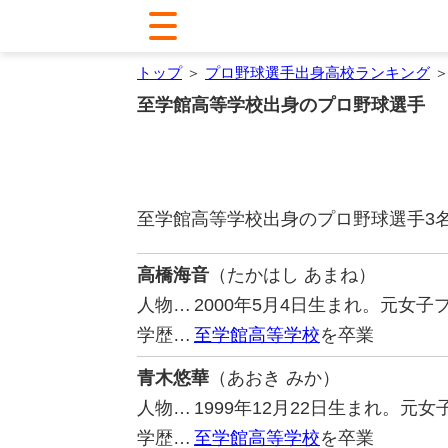
トップ
＞
プロ野球選手出身高校ランキング
＞
至学館高等学校出身のプロ野球選手
至学館高等学校出身のプロ野球選手3
高橋海音
（たかはし あまね）
人物…
2000年5月4日生まれ。元女
学歴…
至学館高等学校
を卒業
青木悠華
（あおき みか）
人物…
1999年12月22日生まれ。元
学歴…
至学館高等学校
を卒業