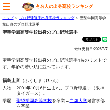
有名人の出身高校ランキング
トップ
＞
プロ野球選手出身高校ランキング
＞ 聖望学園高等学
校出身のプロ野球選手
聖望学園高等学校出身のプロ野球選手
最終更新日:2026/8/7
聖望学園高等学校出身のプロ野球選手4名のリストで
す。年齢の若い順に並べています。
福島圭音
（ふくしま けいん）
人物…
2001年10月6日生まれ。プロ野球選手（阪神
タイガース）。
学歴…
聖望学園高等学校
を卒業→
白鷗大学
経営学部
を卒業