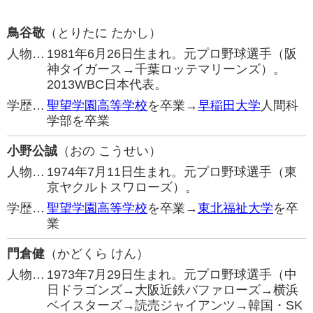
鳥谷敬
（とりたに たかし）
人物…
1981年6月26日生まれ。元プロ野球選手（阪
神タイガース→千葉ロッテマリーンズ）。
2013WBC日本代表。
学歴…
聖望学園高等学校
を卒業→
早稲田大学
人間科
学部を卒業
小野公誠
（おの こうせい）
人物…
1974年7月11日生まれ。元プロ野球選手（東
京ヤクルトスワローズ）。
学歴…
聖望学園高等学校
を卒業→
東北福祉大学
を卒
業
門倉健
（かどくら けん）
人物…
1973年7月29日生まれ。元プロ野球選手（中
日ドラゴンズ→大阪近鉄バファローズ→横浜
ベイスターズ→読売ジャイアンツ→韓国・SK