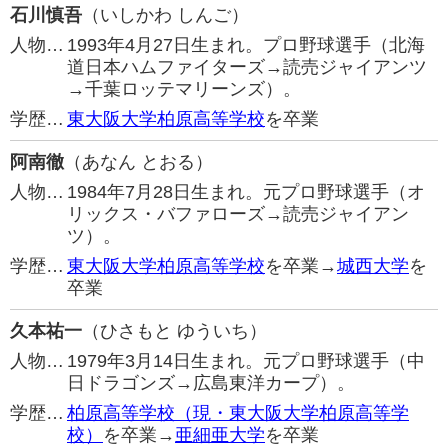
石川慎吾
（いしかわ しんご）
人物…
1993年4月27日生まれ。プロ野球選手（北海
道日本ハムファイターズ→読売ジャイアンツ
→千葉ロッテマリーンズ）。
学歴…
東大阪大学柏原高等学校
を卒業
阿南徹
（あなん とおる）
人物…
1984年7月28日生まれ。元プロ野球選手（オ
リックス・バファローズ→読売ジャイアン
ツ）。
学歴…
東大阪大学柏原高等学校
を卒業→
城西大学
を
卒業
久本祐一
（ひさもと ゆういち）
人物…
1979年3月14日生まれ。元プロ野球選手（中
日ドラゴンズ→広島東洋カープ）。
学歴…
柏原高等学校（現・東大阪大学柏原高等学
校）
を卒業→
亜細亜大学
を卒業