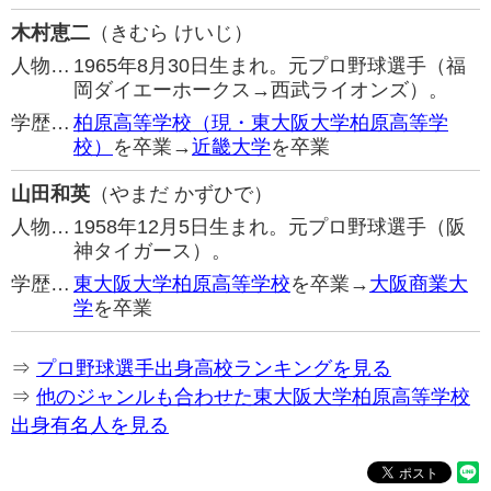
木村恵二
（きむら けいじ）
人物…
1965年8月30日生まれ。元プロ野球選手（福
岡ダイエーホークス→西武ライオンズ）。
学歴…
柏原高等学校（現・東大阪大学柏原高等学
校）
を卒業→
近畿大学
を卒業
山田和英
（やまだ かずひで）
人物…
1958年12月5日生まれ。元プロ野球選手（阪
神タイガース）。
学歴…
東大阪大学柏原高等学校
を卒業→
大阪商業大
学
を卒業
⇒
プロ野球選手出身高校ランキングを見る
⇒
他のジャンルも合わせた東大阪大学柏原高等学校
出身有名人を見る