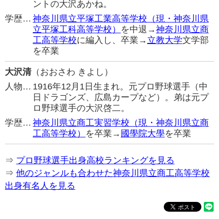
ントの大沢あかね。
学歴…
神奈川県立平塚工業高等学校（現・神奈川県
立平塚工科高等学校）
を中退→
神奈川県立商
工高等学校
に編入し、卒業→
立教大学
文学部
を卒業
大沢清
（おおさわ きよし）
人物…
1916年12月1日生まれ。元プロ野球選手（中
日ドラゴンズ、広島カープなど）。弟は元プ
ロ野球選手の大沢啓二。
学歴…
神奈川県立商工実習学校（現・神奈川県立商
工高等学校）
を卒業→
國學院大學
を卒業
⇒
プロ野球選手出身高校ランキングを見る
⇒
他のジャンルも合わせた神奈川県立商工高等学校
出身有名人を見る