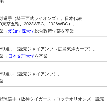
業
ロ野球選手（埼玉西武ライオンズ）。日本代表
20東京五輪、2023WBC、2026WBC）。
業→
愛知学院大学
総合政策学部を卒業
ロ野球選手（読売ジャイアンツ→広島東洋カープ）。
業→
日本文理大学
を卒業
ロ野球選手（読売ジャイアンツ）。
業
プロ野球選手（阪神タイガース→ロッテオリオンズ→読売