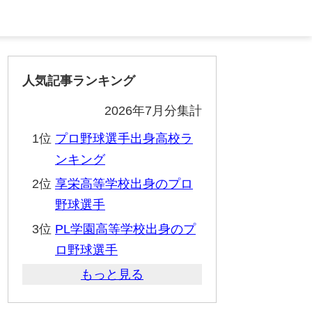
人気記事ランキング
2026年7月分集計
1位
プロ野球選手出身高校ラ
ンキング
2位
享栄高等学校出身のプロ
野球選手
3位
PL学園高等学校出身のプ
ロ野球選手
もっと見る