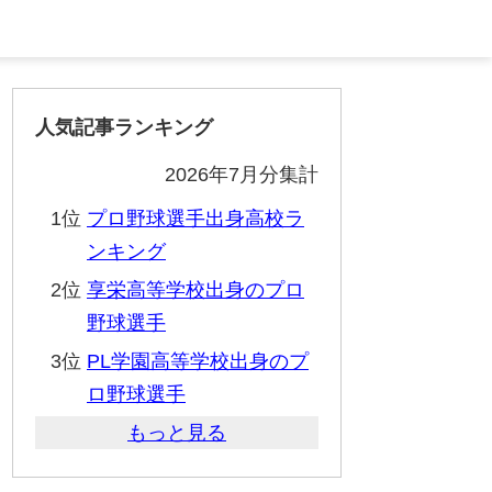
人気記事ランキング
2026年7月分集計
1位
プロ野球選手出身高校ラ
ンキング
2位
享栄高等学校出身のプロ
野球選手
3位
PL学園高等学校出身のプ
ロ野球選手
もっと見る