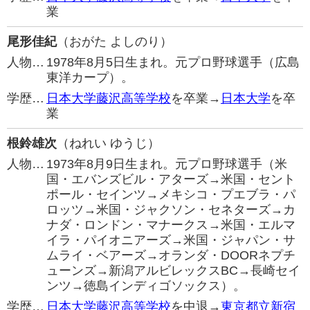
業
尾形佳紀
（おがた よしのり）
人物…
1978年8月5日生まれ。元プロ野球選手（広島
東洋カープ）。
学歴…
日本大学藤沢高等学校
を卒業→
日本大学
を卒
業
根鈴雄次
（ねれい ゆうじ）
人物…
1973年8月9日生まれ。元プロ野球選手（米
国・エバンズビル・アターズ→米国・セント
ポール・セインツ→メキシコ・プエブラ・パ
ロッツ→米国・ジャクソン・セネターズ→カ
ナダ・ロンドン・マナークス→米国・エルマ
イラ・パイオニアーズ→米国・ジャパン・サ
ムライ・ベアーズ→オランダ・DOORネプチ
ューンズ→新潟アルビレックスBC→長崎セイ
ンツ→徳島インディゴソックス）。
学歴…
日本大学藤沢高等学校
を中退→
東京都立新宿