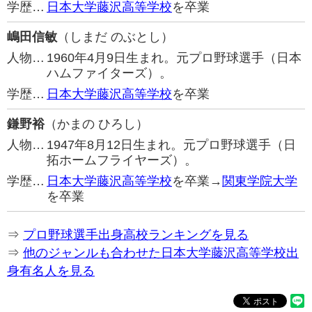
学歴…
日本大学藤沢高等学校
を卒業
嶋田信敏
（しまだ のぶとし）
人物…
1960年4月9日生まれ。元プロ野球選手（日本
ハムファイターズ）。
学歴…
日本大学藤沢高等学校
を卒業
鎌野裕
（かまの ひろし）
人物…
1947年8月12日生まれ。元プロ野球選手（日
拓ホームフライヤーズ）。
学歴…
日本大学藤沢高等学校
を卒業→
関東学院大学
を卒業
⇒
プロ野球選手出身高校ランキングを見る
⇒
他のジャンルも合わせた日本大学藤沢高等学校出
身有名人を見る