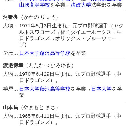
山吹高等学校
を卒業→
法政大学
法学部を卒業
河野亮
（かわの りょう）
人物…
1971年5月3日生まれ。元プロ野球選手（ヤク
ルトスワローズ→福岡ダイエーホークス→中
日ドラゴンズ→オリックス・ブルーウェー
ブ）。
学歴…
日本大学藤沢高等学校
を卒業
渡邉博幸
（わたなべ ひろゆき）
人物…
1970年6月29日生まれ。元プロ野球選手（中
日ドラゴンズ）。
学歴…
日本大学藤沢高等学校
を卒業→
日本大学
を卒
業
山本昌
（やまもと まさ）
人物…
1965年8月11日生まれ。元プロ野球選手（中
日ドラゴンズ）。