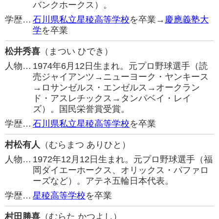
バンクホークス）。
学歴…
石川県私立星稜高等学校
を卒業→
慶應義塾大
学
を卒業
松井秀喜
（まつい ひでき）
人物…
1974年6月12日生まれ。元プロ野球選手（読
売ジャイアンツ→ニューヨーク・ヤンキース
→ロサンゼルス・エンゼルス→オークラン
ド・アスレチックス→タンパベイ・レイ
ズ）。国民栄誉賞受賞。
学歴…
石川県私立星稜高等学校
を卒業
村松有人
（むらまつ ありひと）
人物…
1972年12月12日生まれ。元プロ野球選手（福
岡ダイエーホークス、オリックス・バファロ
ーズなど）。アテネ五輪日本代表。
学歴…
星稜高等学校
を卒業
村田勝喜
（むらた かつよし）