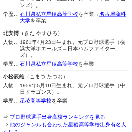
ンズ）。
学歴…
石川県私立星稜高等学校
を卒業→
名古屋商科
大学
を卒業
北安博
（きた やすひろ）
人物…
1961年4月23日生まれ。元プロ野球選手（横
浜大洋ホエールズ→日本ハムファイター
ズ）。
学歴…
石川県私立星稜高等学校
を卒業
小松辰雄
（こまつ たつお）
人物…
1959年5月10日生まれ。元プロ野球選手（中
日ドラゴンズ）。
学歴…
星稜高等学校
を卒業
⇒
プロ野球選手出身高校ランキングを見る
⇒
他のジャンルも合わせた星稜高等学校出身有名人