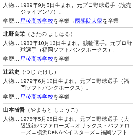
人物…
1989年9月5日生まれ。元プロ野球選手（読売
ジャイアンツ）。
学歴…
星稜高等学校
を卒業→
國學院大學
を卒業
北野良栄
（きたの よしはる）
人物…
1983年10月13日生まれ。競輪選手。元プロ野
球選手（福岡ソフトバンクホークス）。
学歴…
星稜高等学校
を卒業
辻武史
（つじ たけし）
人物…
1979年6月12日生まれ。元プロ野球選手（福
岡ソフトバンクホークス）。
学歴…
星稜高等学校
を卒業
山本省吾
（やまもと しょうご）
人物…
1978年5月28日生まれ。元プロ野球選手（大
阪近鉄バファローズ→オリックス・バファロ
ーズ→横浜DeNAベイスターズ→福岡ソフト