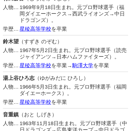
人物…
1969年9月18日生まれ。元プロ野球選手（福
岡ダイエーホークス→西武ライオンズ→中日
ドラゴンズ）。
学歴…
星稜高等学校
を卒業
鈴木望
（すずき のぞむ）
人物…
1967年5月2日生まれ。元プロ野球選手（読売
ジャイアンツ→日本ハムファイターズ）。
学歴…
星稜高等学校
を卒業→
駒澤大学
を卒業
湯上谷ひろ志
（ゆがみだに ひろし）
人物…
1966年5月3日生まれ。元プロ野球選手（福岡
ダイエーホークス）。
学歴…
星稜高等学校
を卒業
音重鎮
（おと しげき）
人物…
1963年11月18日生まれ。元プロ野球選手（中
日ドラゴンズ→広島東洋カープ→中日ドラゴ