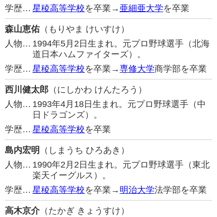
学歴…
星稜高等学校
を卒業→
亜細亜大学
を卒業
森山恵佑
（もりやま けいすけ）
人物…
1994年5月2日生まれ。元プロ野球選手（北海
道日本ハムファイターズ）。
学歴…
星稜高等学校
を卒業→
専修大学
商学部を卒業
西川健太郎
（にしかわ けんたろう）
人物…
1993年4月18日生まれ。元プロ野球選手（中
日ドラゴンズ）。
学歴…
星稜高等学校
を卒業
島内宏明
（しまうち ひろあき）
人物…
1990年2月2日生まれ。元プロ野球選手（東北
楽天イーグルス）。
学歴…
星稜高等学校
を卒業→
明治大学
法学部を卒業
高木京介
（たかぎ きょうすけ）