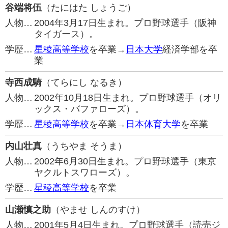
谷端将伍
（たにはた しょうご）
人物…
2004年3月17日生まれ。プロ野球選手（阪神
タイガース）。
学歴…
星稜高等学校
を卒業→
日本大学
経済学部を卒
業
寺西成騎
（てらにし なるき）
人物…
2002年10月18日生まれ。プロ野球選手（オリ
ックス・バファローズ）。
学歴…
星稜高等学校
を卒業→
日本体育大学
を卒業
内山壮真
（うちやま そうま）
人物…
2002年6月30日生まれ。プロ野球選手（東京
ヤクルトスワローズ）。
学歴…
星稜高等学校
を卒業
山瀬慎之助
（やませ しんのすけ）
人物…
2001年5月4日生まれ。プロ野球選手（読売ジ