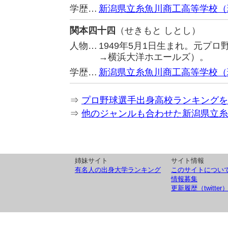
学歴…
新潟県立糸魚川商工高等学校（
関本四十四
（せきもと しとし）
人物…
1949年5月1日生まれ。元プ
→横浜大洋ホエールズ）。
学歴…
新潟県立糸魚川商工高等学校（
⇒
プロ野球選手出身高校ランキングを
⇒
他のジャンルも合わせた新潟県立糸
姉妹サイト
サイト情報
有名人の出身大学ランキング
このサイトについ
情報募集
更新履歴（twitter