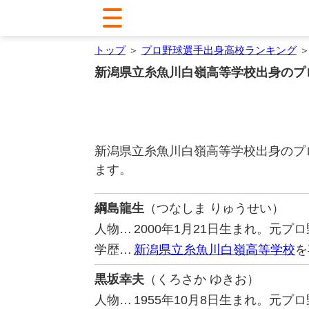
トップ
＞
プロ野球選手出身高校ランキング
＞
新潟県立糸魚川白嶺高等学校出身のプ
新潟県立糸魚川白嶺高等学校出身のプ
ます。
綱島龍生
（つなしま りゅうせい）
人物…
2000年1月21日生まれ。元
学歴…
新潟県立糸魚川白嶺高等学校
を
黒坂幸夫
（くろさか ゆきお）
人物…
1955年10月8日生まれ。元