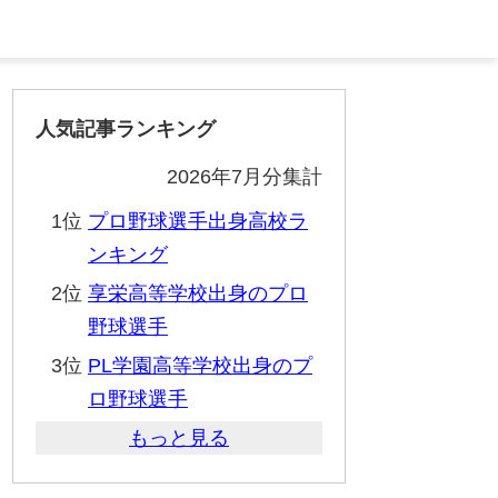
人気記事ランキング
2026年7月分集計
1位
プロ野球選手出身高校ラ
ンキング
2位
享栄高等学校出身のプロ
野球選手
3位
PL学園高等学校出身のプ
ロ野球選手
もっと見る