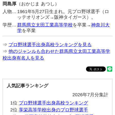
岡島厚
（おかじま あつし）
人物…
1961年5月27日生まれ。元プロ野球選手（ロ
ッテオリオンズ→阪神タイガース）。
学歴…
群馬県立太田工業高等学校
を卒業→
神奈川大
学
を卒業
⇒
プロ野球選手出身高校ランキングを見る
⇒
他のジャンルも合わせた群馬県立太田工業高等学
校出身有名人を見る
人気記事ランキング
2026年7月分集計
1位
プロ野球選手出身高校ランキング
2位
享栄高等学校出身のプロ野球選手