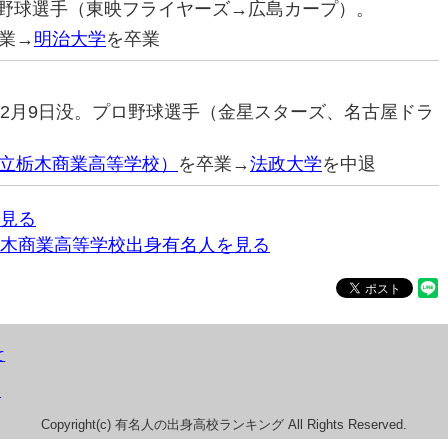
プロ野球選手（東映フライヤーズ→広島カープ）。
業→
明治大学
を卒業
05年2月9日没。プロ野球選手（金星スターズ、名古屋ドラ
立栃木商業高等学校）
を卒業→
法政大学
を中退
見る
木商業高等学校出身有名人を見る
て
）
Copyright(c) 有名人の出身高校ランキング All Rights Reserved.