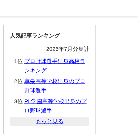
人気記事ランキング
2026年7月分集計
1位
プロ野球選手出身高校ラ
ンキング
2位
享栄高等学校出身のプロ
野球選手
3位
PL学園高等学校出身のプ
ロ野球選手
もっと見る