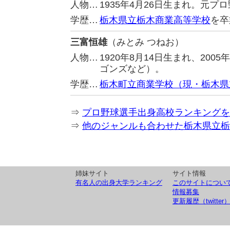
人物…
1935年4月26日生まれ。元
学歴…
栃木県立栃木商業高等学校
を卒
三富恒雄
（みとみ つねお）
人物…
1920年8月14日生まれ、20
ゴンズなど）。
学歴…
栃木町立商業学校（現・栃木県
⇒
プロ野球選手出身高校ランキングを
⇒
他のジャンルも合わせた栃木県立栃
姉妹サイト
サイト情報
有名人の出身大学ランキング
このサイトについ
情報募集
更新履歴（twitter