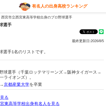
有名人の出身高校ランキング
 西宮市立西宮東高等学校出身のプロ野球選手
球選手
最終更新日:2026/8/5
球選手1名のリストです。
プロ野球選手（千葉ロッテマリーンズ→阪神タイガース→
一ライオンズ）。
→
京都産業大学
を卒業
見る
宮東高等学校出身有名人を見る