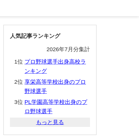
人気記事ランキング
2026年7月分集計
1位
プロ野球選手出身高校ラ
ンキング
2位
享栄高等学校出身のプロ
野球選手
3位
PL学園高等学校出身のプ
ロ野球選手
もっと見る