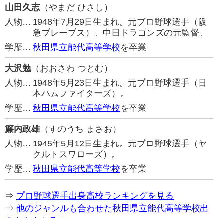
山田久志
（やまだ ひさし）
人物…
1948年7月29日生まれ。元プロ野球選手（阪
急ブレーブス）。中日ドラゴンズの元監督。
学歴…
秋田県立能代高等学校
を卒業
大沢勉
（おおさわ つとむ）
人物…
1948年5月23日生まれ。元プロ野球選手（日
本ハムファイターズ）。
学歴…
秋田県立能代高等学校
を卒業
簾内政雄
（すのうち まさお）
人物…
1945年5月12日生まれ。元プロ野球選手（ヤ
クルトスワローズ）。
学歴…
秋田県立能代高等学校
を卒業
⇒
プロ野球選手出身高校ランキングを見る
⇒
他のジャンルも合わせた秋田県立能代高等学校出