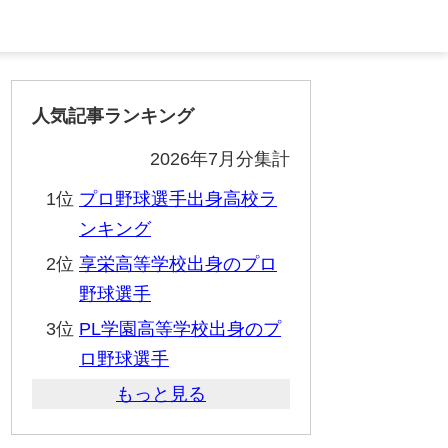
人気記事ランキング
2026年7月分集計
1位
プロ野球選手出身高校ラ
ンキング
2位
享栄高等学校出身のプロ
野球選手
3位
PL学園高等学校出身のプ
ロ野球選手
もっと見る