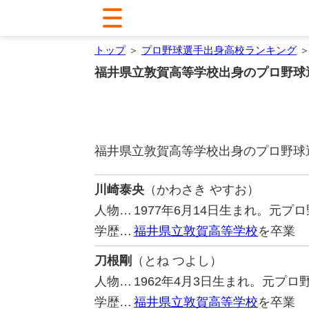
トップ
＞
プロ野球選手出身高校ランキング
＞
福井県立敦賀高等学校出身のプロ野球
福井県立敦賀高等学校出身のプロ野球
川崎泰央
（かわさき やすお）
人物…
1977年6月14日生まれ。元
学歴…
福井県立敦賀高等学校
を卒業
刀根剛
（とね つよし）
人物…
1962年4月3日生まれ。元プ
学歴…
福井県立敦賀高等学校
を卒業