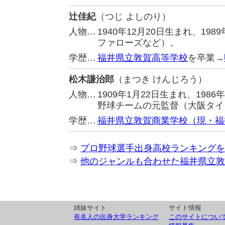
辻佳紀
（つじ よしのり）
人物…
1940年12月20日生まれ、1
ファローズなど）。
学歴…
福井県立敦賀高等学校
を卒業→
松木謙治郎
（まつき けんじろう）
人物…
1909年1月22日生まれ、19
野球チームの元監督（大阪タイ
学歴…
福井県立敦賀商業学校（現・福
⇒
プロ野球選手出身高校ランキングを
⇒
他のジャンルも合わせた福井県立敦
姉妹サイト
サイト情報
有名人の出身大学ランキング
このサイトについ