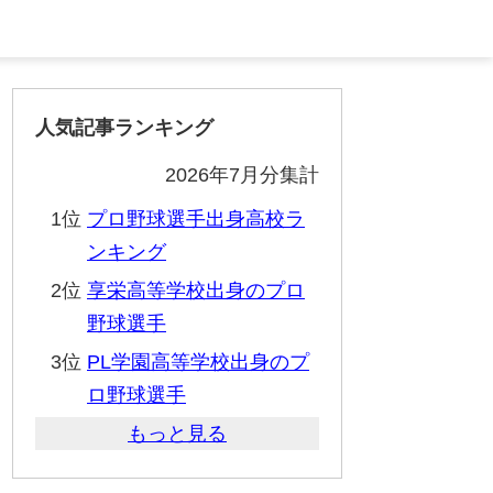
人気記事ランキング
2026年7月分集計
1位
プロ野球選手出身高校ラ
ンキング
2位
享栄高等学校出身のプロ
野球選手
3位
PL学園高等学校出身のプ
ロ野球選手
もっと見る