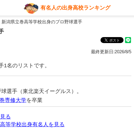
有名人の出身高校ランキング
 新潟県立巻高等学校出身のプロ野球選手
手
最終更新日:2026/8/5
手1名のリストです。
ロ野球選手（東北楽天イーグルス）。
巻専修大学
を卒業
見る
高等学校出身有名人を見る