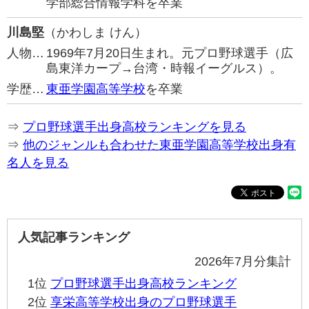
学部総合情報学科を卒業
川島堅
（かわしま けん）
人物…
1969年7月20日生まれ。元プロ野球選手（広
島東洋カープ→台湾・時報イーグルス）。
学歴…
東亜学園高等学校
を卒業
⇒
プロ野球選手出身高校ランキングを見る
⇒
他のジャンルも合わせた東亜学園高等学校出身有
名人を見る
人気記事ランキング
2026年7月分集計
1位
プロ野球選手出身高校ランキング
2位
享栄高等学校出身のプロ野球選手