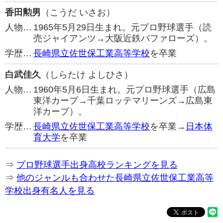
香田勲男
（こうだ いさお）
人物…
1965年5月29日生まれ。元プロ野球選手（読
売ジャイアンツ→大阪近鉄バファローズ）。
学歴…
長崎県立佐世保工業高等学校
を卒業
白武佳久
（しらたけ よしひさ）
人物…
1960年5月6日生まれ。元プロ野球選手（広島
東洋カープ→千葉ロッテマリーンズ→広島東
洋カープ）。
学歴…
長崎県立佐世保工業高等学校
を卒業→
日本体
育大学
を卒業
⇒
プロ野球選手出身高校ランキングを見る
⇒
他のジャンルも合わせた長崎県立佐世保工業高等
学校出身有名人を見る