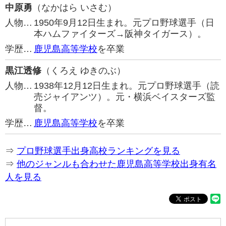
中原勇
（なかはら いさむ）
人物…
1950年9月12日生まれ。元プロ野球選手（日
本ハムファイターズ→阪神タイガース）。
学歴…
鹿児島高等学校
を卒業
黒江透修
（くろえ ゆきのぶ）
人物…
1938年12月12日生まれ。元プロ野球選手（読
売ジャイアンツ）。元・横浜ベイスターズ監
督。
学歴…
鹿児島高等学校
を卒業
⇒
プロ野球選手出身高校ランキングを見る
⇒
他のジャンルも合わせた鹿児島高等学校出身有名
人を見る