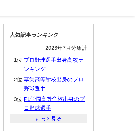
人気記事ランキング
2026年7月分集計
1位
プロ野球選手出身高校ラ
ンキング
2位
享栄高等学校出身のプロ
野球選手
3位
PL学園高等学校出身のプ
ロ野球選手
もっと見る