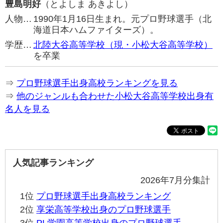
豊島明好
（とよしま あきよし）
人物…
1990年1月16日生まれ。元プロ野球選手（北
海道日本ハムファイターズ）。
学歴…
北陸大谷高等学校（現・小松大谷高等学校）
を卒業
⇒
プロ野球選手出身高校ランキングを見る
⇒
他のジャンルも合わせた小松大谷高等学校出身有
名人を見る
人気記事ランキング
2026年7月分集計
1位
プロ野球選手出身高校ランキング
2位
享栄高等学校出身のプロ野球選手