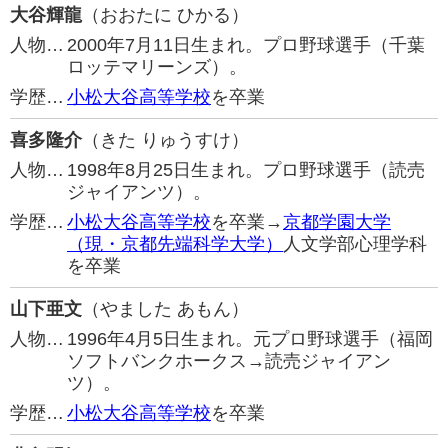
大谷輝龍
（おおたに ひかる）
人物…
2000年7月11日生まれ。プロ野球選手（千葉
ロッテマリーンズ）。
学歴…
小松大谷高等学校
を卒業
喜多隆介
（きた りゅうすけ）
人物…
1998年8月25日生まれ。プロ野球選手（読売
ジャイアンツ）。
学歴…
小松大谷高等学校
を卒業→
京都学園大学
（現・京都先端科学大学）
人文学部心理学科
を卒業
山下亜文
（やました あもん）
人物…
1996年4月5日生まれ。元プロ野球選手（福岡
ソフトバンクホークス→読売ジャイアン
ツ）。
学歴…
小松大谷高等学校
を卒業