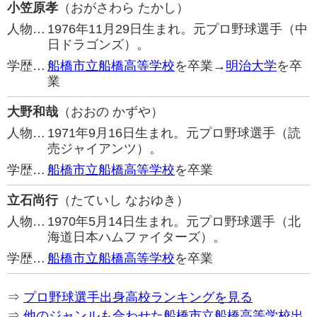
小笠原孝
（おがさわら たかし）
人物…
1976年11月29日生まれ。元プロ野球選手（中
日ドラゴンズ）。
学歴…
船橋市立船橋高等学校
を卒業→
明治大学
を卒
業
大野和哉
（おおの かずや）
人物…
1971年9月16日生まれ。元プロ野球選手（読
売ジャイアンツ）。
学歴…
船橋市立船橋高等学校
を卒業
立石尚行
（たていし なおゆき）
人物…
1970年5月14日生まれ。元プロ野球選手（北
海道日本ハムファイターズ）。
学歴…
船橋市立船橋高等学校
を卒業
⇒
プロ野球選手出身高校ランキングを見る
⇒
他のジャンルも合わせた船橋市立船橋高等学校出