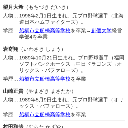
望月大希
（もちづき だいき）
人物…
1998年2月1日生まれ。元プロ野球選手（北海
道日本ハムファイターズ）。
学歴…
船橋市立船橋高等学校
を卒業→
創価大学
経営
学部4を卒業
岩嵜翔
（いわさき しょう）
人物…
1989年10月21日生まれ。プロ野球選手（福岡
ソフトバンクホークス→中日ドラゴンズ→オ
リックス・バファローズ）。
学歴…
船橋市立船橋高等学校
を卒業
山崎正貴
（やまざき まさたか）
人物…
1989年5月9日生まれ。元プロ野球選手（オリ
ックス・バファローズ）。
学歴…
船橋市立船橋高等学校
を卒業
村田和哉
（むらた かずや）