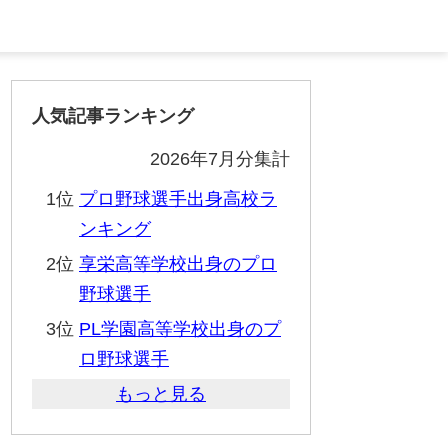
人気記事ランキング
2026年7月分集計
1位
プロ野球選手出身高校ラ
ンキング
2位
享栄高等学校出身のプロ
野球選手
3位
PL学園高等学校出身のプ
ロ野球選手
もっと見る