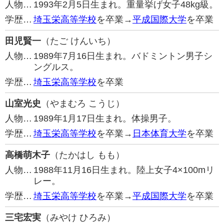
人物…
1993年2月5日生まれ。重量挙げ女子48kg級。
学歴…
埼玉栄高等学校
を卒業→
平成国際大学
を卒業
田児賢一
（たご けんいち）
人物…
1989年7月16日生まれ。バドミントン男子シ
ングルス。
学歴…
埼玉栄高等学校
を卒業
山室光史
（やまむろ こうじ）
人物…
1989年1月17日生まれ。体操男子。
学歴…
埼玉栄高等学校
を卒業→
日本体育大学
を卒業
高橋萌木子
（たかはし もも）
人物…
1988年11月16日生まれ。陸上女子4×100mリ
レー。
学歴…
埼玉栄高等学校
を卒業→
平成国際大学
を卒業
三宅宏実
（みやけ ひろみ）