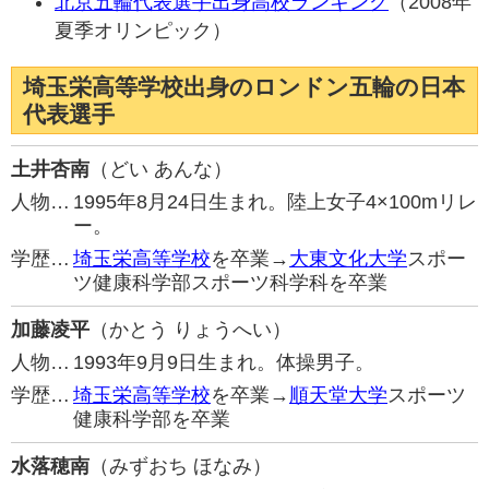
北京五輪代表選手出身高校ランキング
（2008年
夏季オリンピック）
埼玉栄高等学校出身のロンドン五輪の日本
代表選手
土井杏南
（どい あんな）
人物…
1995年8月24日生まれ。陸上女子4×100mリレ
ー。
学歴…
埼玉栄高等学校
を卒業→
大東文化大学
スポー
ツ健康科学部スポーツ科学科を卒業
加藤凌平
（かとう りょうへい）
人物…
1993年9月9日生まれ。体操男子。
学歴…
埼玉栄高等学校
を卒業→
順天堂大学
スポーツ
健康科学部を卒業
水落穂南
（みずおち ほなみ）