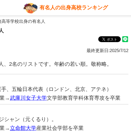
有名人の出身高校ランキング
陵高等学校出身の有名人
人
最終更新日:2025/7/12
人、2名のリストです。年齢の若い順。敬称略。
ー選手、五輪日本代表（ロンドン、北京、アテネ）
業→
武庫川女子大学
文学部教育学科体育専攻を卒業
ュージシャン（元くるり）。
業→
立命館大学
産業社会学部を卒業