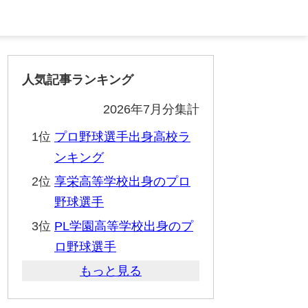
人気記事ランキング
2026年7月分集計
1位
プロ野球選手出身高校ラ
ンキング
2位
享栄高等学校出身のプロ
野球選手
3位
PL学園高等学校出身のプ
ロ野球選手
もっと見る