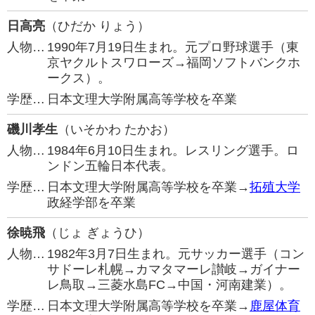
日高亮
（ひだか りょう）
人物…
1990年7月19日生まれ。元プロ野球選手（東
京ヤクルトスワローズ→福岡ソフトバンクホ
ークス）。
学歴…
日本文理大学附属高等学校を卒業
磯川孝生
（いそかわ たかお）
人物…
1984年6月10日生まれ。レスリング選手。ロ
ンドン五輪日本代表。
学歴…
日本文理大学附属高等学校を卒業→
拓殖大学
政経学部を卒業
徐暁飛
（じょ ぎょうひ）
人物…
1982年3月7日生まれ。元サッカー選手（コン
サドーレ札幌→カマタマーレ讃岐→ガイナー
レ鳥取→三菱水島FC→中国・河南建業）。
学歴…
日本文理大学附属高等学校を卒業→
鹿屋体育