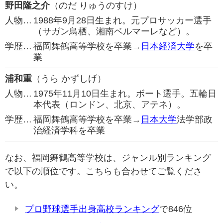
野田隆之介
（のだ りゅうのすけ）
人物…
1988年9月28日生まれ。元プロサッカー選手
（サガン鳥栖、湘南ベルマーレなど）。
学歴…
福岡舞鶴高等学校を卒業→
日本経済大学
を卒
業
浦和重
（うら かずしげ）
人物…
1975年11月10日生まれ。ボート選手。五輪日
本代表（ロンドン、北京、アテネ）。
学歴…
福岡舞鶴高等学校を卒業→
日本大学
法学部政
治経済学科を卒業
なお、福岡舞鶴高等学校は、ジャンル別ランキング
で以下の順位です。こちらも合わせてご覧くださ
い。
プロ野球選手出身高校ランキング
で846位