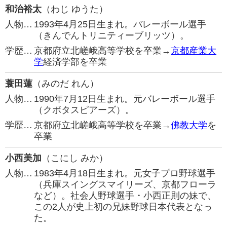
和治裕太
（わじ ゆうた）
人物…
1993年4月25日生まれ。バレーボール選手
（きんでんトリニティーブリッツ）。
学歴…
京都府立北嵯峨高等学校を卒業→
京都産業大
学
経済学部を卒業
蓑田蓮
（みのだ れん）
人物…
1990年7月12日生まれ。元バレーボール選手
（クボタスピアーズ）。
学歴…
京都府立北嵯峨高等学校を卒業→
佛教大学
を
卒業
小西美加
（こにし みか）
人物…
1983年4月18日生まれ。元女子プロ野球選手
（兵庫スイングスマイリーズ、京都フローラ
など）。社会人野球選手・小西正則の妹で、
この2人が史上初の兄妹野球日本代表となっ
た。