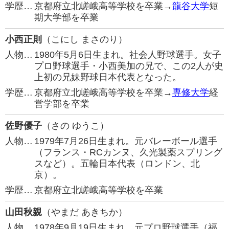
学歴…
京都府立北嵯峨高等学校を卒業→
龍谷大学
短
期大学部を卒業
小西正則
（こにし まさのり）
人物…
1980年5月6日生まれ。社会人野球選手。女子
プロ野球選手・小西美加の兄で、この2人が史
上初の兄妹野球日本代表となった。
学歴…
京都府立北嵯峨高等学校を卒業→
専修大学
経
営学部を卒業
佐野優子
（さの ゆうこ）
人物…
1979年7月26日生まれ。元バレーボール選手
（フランス・RCカンヌ、久光製薬スプリング
スなど）。五輪日本代表（ロンドン、北
京）。
学歴…
京都府立北嵯峨高等学校を卒業
山田秋親
（やまだ あきちか）
人物…
1978年9月19日生まれ。元プロ野球選手（福