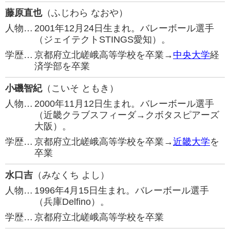
藤原直也
（ふじわら なおや）
人物…
2001年12月24日生まれ。バレーボール選手
（ジェイテクトSTINGS愛知）。
学歴…
京都府立北嵯峨高等学校を卒業→
中央大学
経
済学部を卒業
小磯智紀
（こいそ ともき）
人物…
2000年11月12日生まれ。バレーボール選手
（近畿クラブスフィーダ→クボタスピアーズ
大阪）。
学歴…
京都府立北嵯峨高等学校を卒業→
近畿大学
を
卒業
水口吉
（みなくち よし）
人物…
1996年4月15日生まれ。バレーボール選手
（兵庫Delfino）。
学歴…
京都府立北嵯峨高等学校を卒業