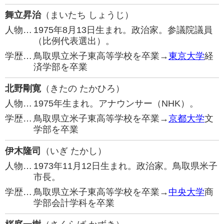
舞立昇治
（まいたち しょうじ）
人物…
1975年8月13日生まれ。政治家。参議院議員
（比例代表選出）。
学歴…
鳥取県立米子東高等学校を卒業→
東京大学
経
済学部を卒業
北野剛寛
（きたの たかひろ）
人物…
1975年生まれ。アナウンサー（NHK）。
学歴…
鳥取県立米子東高等学校を卒業→
京都大学
文
学部を卒業
伊木隆司
（いぎ たかし）
人物…
1973年11月12日生まれ。政治家。鳥取県米子
市長。
学歴…
鳥取県立米子東高等学校を卒業→
中央大学
商
学部会計学科を卒業