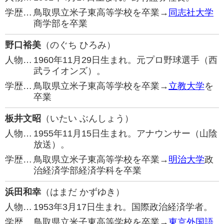
学歴…
鳥取県立米子東高等学校を卒業→
同志社大学
商学部を卒業
野口裕美
（のぐち ひろみ）
人物…
1960年11月29日生まれ。元プロ野球選手（西
武ライオンズ）。
学歴…
鳥取県立米子東高等学校を卒業→
立教大学
を
卒業
板井文昭
（いたい ぶんしょう）
人物…
1955年11月15日生まれ。アナウンサー（山陰
放送）。
学歴…
鳥取県立米子東高等学校を卒業→
明治大学
政
治経済学部経済学科を卒業
浜田和幸
（はまだ かずゆき）
人物…
1953年3月17日生まれ。国際政治経済学者。
学歴…
鳥取県立米子東高等学校を卒業→
東京外国語