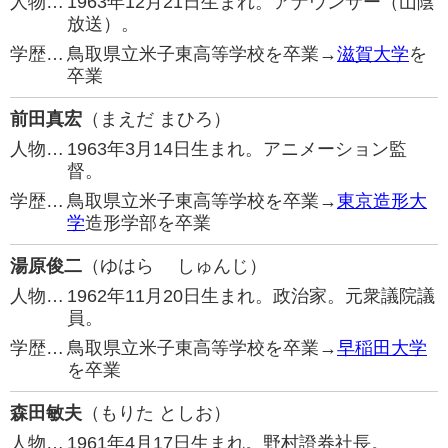
人物…
1963年12月21日生まれ。アナウンサー（山陰
放送）。
学歴…
鳥取県立米子東高等学校を卒業→
滋賀大学
を
卒業
前田真宏
（まえだ まひろ）
人物…
1963年3月14日生まれ。アニメーション監
督。
学歴…
鳥取県立米子東高等学校を卒業→
東京造形大
学
造形学部を卒業
湯原俊二
（ゆはら しゅんじ）
人物…
1962年11月20日生まれ。政治家。元衆議院議
員。
学歴…
鳥取県立米子東高等学校を卒業→
早稲田大学
を卒業
森田敏夫
（もりた としお）
人物…
1961年4月17日生まれ。野村證券社長。