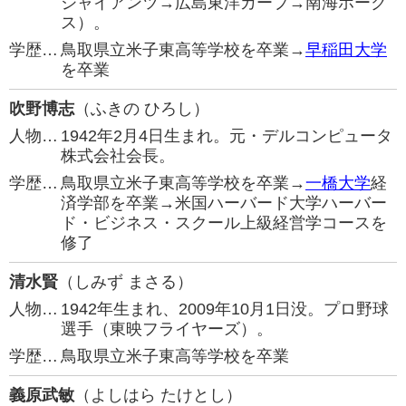
ジャイアンツ→広島東洋カープ→南海ホーク
ス）。
学歴…
鳥取県立米子東高等学校を卒業→
早稲田大学
を卒業
吹野博志
（ふきの ひろし）
人物…
1942年2月4日生まれ。元・デルコンピュータ
株式会社会長。
学歴…
鳥取県立米子東高等学校を卒業→
一橋大学
経
済学部を卒業→米国ハーバード大学ハーバー
ド・ビジネス・スクール上級経営学コースを
修了
清水賢
（しみず まさる）
人物…
1942年生まれ、2009年10月1日没。プロ野球
選手（東映フライヤーズ）。
学歴…
鳥取県立米子東高等学校を卒業
義原武敏
（よしはら たけとし）