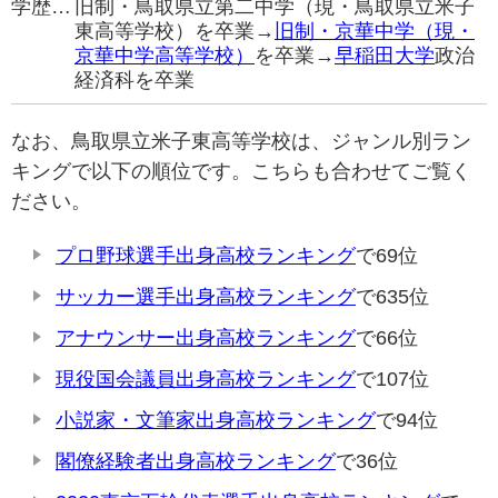
学歴…
旧制・鳥取県立第二中学（現・鳥取県立米子
東高等学校）を卒業→
旧制・京華中学（現・
京華中学高等学校）
を卒業→
早稲田大学
政治
経済科を卒業
なお、鳥取県立米子東高等学校は、ジャンル別ラン
キングで以下の順位です。こちらも合わせてご覧く
ださい。
プロ野球選手出身高校ランキング
で69位
サッカー選手出身高校ランキング
で635位
アナウンサー出身高校ランキング
で66位
現役国会議員出身高校ランキング
で107位
小説家・文筆家出身高校ランキング
で94位
閣僚経験者出身高校ランキング
で36位