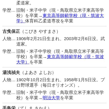
柔道家。
学歴…
旧制・米子中学（現・鳥取県立米子東高等学
校）を卒業→
東京高等師範学校（現・筑波大
学）
体育科乙柔道専攻を卒業
古曵保正
（こびき やすまさ）
人物…
1906年2月21日生まれ、2003年2月6日没。武
道家。
学歴…
旧制・米子中学校（現・鳥取県立米子東高等
学校）を卒業→
東京高等師範学校（現・筑波
大学）
を卒業
湯浅禎夫
（よあさ よしお）
人物…
1902年10月2日生まれ、1958年1月5日没。プ
ロ野球選手（毎日オリオンズ）。
学歴…
旧制・米子中学（現・鳥取県立米子東高等学
校）を卒業→
明治大学
を卒業
手島栄
（てしま さかえ）