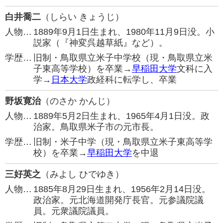
白井喬二
（しらい きょうじ）
人物…
1889年9月1日生まれ、1980年11月9日没。小
説家（『神変呉越草紙』など）。
学歴…
旧制・鳥取県立米子中学校（現・鳥取県立米
子東高等学校）を卒業→
早稲田大学
文科に入
学→
日本大学
政経科に転学し、卒業
野坂寛治
（のさか かんじ）
人物…
1889年5月2日生まれ、1965年4月1日没。政
治家。鳥取県米子市の元市長。
学歴…
旧制・米子中学（現・鳥取県立米子東高等学
校）を卒業→
早稲田大学
を中退
三好英之
（みよし ひでゆき）
人物…
1885年8月29日生まれ、1956年2月14日没。
政治家。元北海道開発庁長官。元参議院議
員。元衆議院議員。