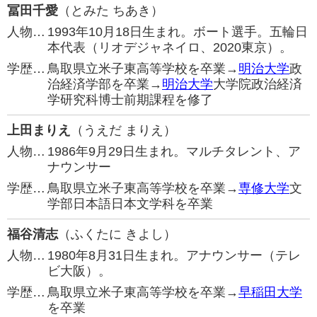
冨田千愛
（とみた ちあき）
人物…
1993年10月18日生まれ。ボート選手。五輪日
本代表（リオデジャネイロ、2020東京）。
学歴…
鳥取県立米子東高等学校を卒業→
明治大学
政
治経済学部を卒業→
明治大学
大学院政治経済
学研究科博士前期課程を修了
上田まりえ
（うえだ まりえ）
人物…
1986年9月29日生まれ。マルチタレント、ア
ナウンサー
学歴…
鳥取県立米子東高等学校を卒業→
専修大学
文
学部日本語日本文学科を卒業
福谷清志
（ふくたに きよし）
人物…
1980年8月31日生まれ。アナウンサー（テレ
ビ大阪）。
学歴…
鳥取県立米子東高等学校を卒業→
早稲田大学
を卒業