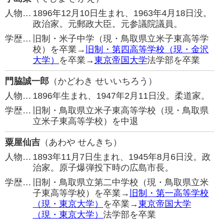
人物…
1896年12月10日生まれ、1963年4月18日没。
政治家。元郵政大臣。元参議院議員。
学歴…
旧制・米子中学（現・鳥取県立米子東高等学
校）を卒業→
旧制・第四高等学校（現・金沢
大学）
を卒業→
東京帝国大学
法学部を卒業
門脇誠一郎
（かどわき せいいちろう）
人物…
1896年生まれ、1947年2月11日没。柔道家。
学歴…
旧制・鳥取県立米子東高等学校（現・鳥取県
立米子東高等学校）を中退
粟屋仙吉
（あわや せんきち）
人物…
1893年11月7日生まれ、1945年8月6日没。政
治家。原子爆弾投下時の広島市長。
学歴…
旧制・鳥取県立第二中学校（現・鳥取県立米
子東高等学校）を卒業→
旧制・第一高等学校
（現・東京大学）
を卒業→
東京帝国大学
（現・東京大学）
法学部を卒業