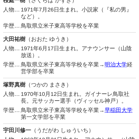
桜庭一樹
（さくらば かずき）
人物…
1971年7月26日生まれ。小説家（『私の男』
など）。
学歴…
鳥取県立米子東高等学校を卒業
大田祐樹
（おおた ゆうき）
人物…
1971年6月17日生まれ。アナウンサー（山陰
放送）。
学歴…
鳥取県立米子東高等学校を卒業→
明治大学
経
営学部を卒業
塚野真樹
（つかの まさき）
人物…
1970年10月12日生まれ。ガイナーレ鳥取社
長。元サッカー選手（ヴィッセル神戸）。
学歴…
鳥取県立米子東高等学校を卒業→
早稲田大学
第一文学部を卒業
宇田川修一
（うだがわ しゅういち）