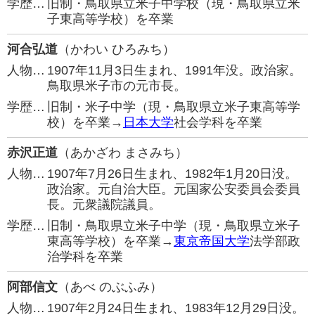
学歴…
旧制・鳥取県立米子中学校（現・鳥取県立米
子東高等学校）を卒業
河合弘道
（かわい ひろみち）
人物…
1907年11月3日生まれ、1991年没。政治家。
鳥取県米子市の元市長。
学歴…
旧制・米子中学（現・鳥取県立米子東高等学
校）を卒業→
日本大学
社会学科を卒業
赤沢正道
（あかざわ まさみち）
人物…
1907年7月26日生まれ、1982年1月20日没。
政治家。元自治大臣。元国家公安委員会委員
長。元衆議院議員。
学歴…
旧制・鳥取県立米子中学（現・鳥取県立米子
東高等学校）を卒業→
東京帝国大学
法学部政
治学科を卒業
阿部信文
（あべ のぶふみ）
人物…
1907年2月24日生まれ、1983年12月29日没。