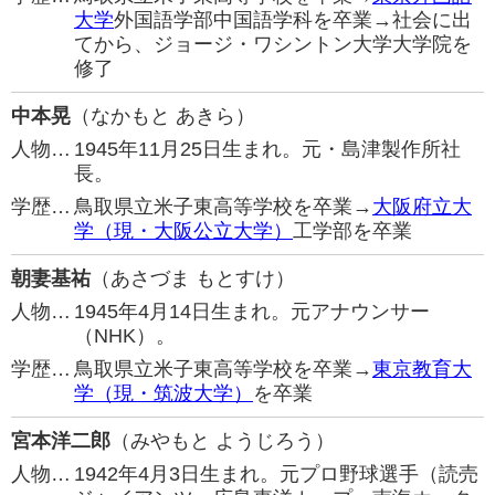
大学
外国語学部中国語学科を卒業→社会に出
てから、ジョージ・ワシントン大学大学院を
修了
中本晃
（なかもと あきら）
人物…
1945年11月25日生まれ。元・島津製作所社
長。
学歴…
鳥取県立米子東高等学校を卒業→
大阪府立大
学（現・大阪公立大学）
工学部を卒業
朝妻基祐
（あさづま もとすけ）
人物…
1945年4月14日生まれ。元アナウンサー
（NHK）。
学歴…
鳥取県立米子東高等学校を卒業→
東京教育大
学（現・筑波大学）
を卒業
宮本洋二郎
（みやもと ようじろう）
人物…
1942年4月3日生まれ。元プロ野球選手（読売