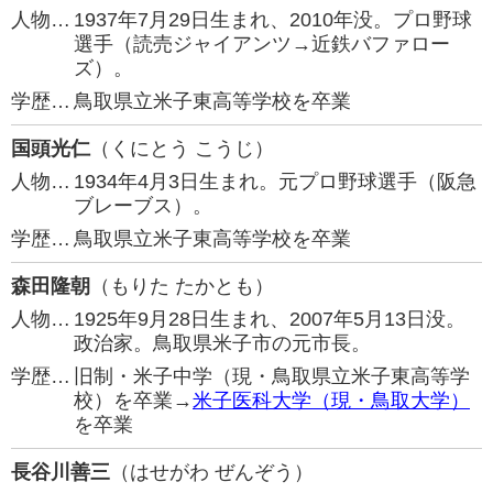
人物…
1937年7月29日生まれ、2010年没。プロ野球
選手（読売ジャイアンツ→近鉄バファロー
ズ）。
学歴…
鳥取県立米子東高等学校を卒業
国頭光仁
（くにとう こうじ）
人物…
1934年4月3日生まれ。元プロ野球選手（阪急
ブレーブス）。
学歴…
鳥取県立米子東高等学校を卒業
森田隆朝
（もりた たかとも）
人物…
1925年9月28日生まれ、2007年5月13日没。
政治家。鳥取県米子市の元市長。
学歴…
旧制・米子中学（現・鳥取県立米子東高等学
校）を卒業→
米子医科大学（現・鳥取大学）
を卒業
長谷川善三
（はせがわ ぜんぞう）