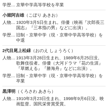
学歴…
京華中学高等学校を卒業
小堀阿吉雄
（こぼり あきお）
人物…
1920年3月5日生まれ。俳優（映画『次郎長三
国志』『三本指の男』などに出演）。
学歴…
旧制・京華中学（現・京華中学高等学校）を
中退
2代目尾上松緑
（おのえ しょうろく）
人物…
1913年3月28日生まれ、1989年6月25日没。
歌舞伎役者。俳優（大河ドラマ『花の生涯』
『草燃える』『勝海舟』などに出演）。
学歴…
旧制・京華中学（現・京華中学高等学校）を
卒業
黒澤明
（くろさわ あきら）
人物…
1910年3月23日生まれ、1998年9月6日没。映
画監督。国民栄誉賞受賞。