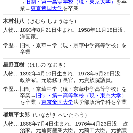
→
旧制・第一高等学校（現・東京大学）
を卒
業→
東京帝国大学
を卒業
木村荘八
（きむら しょうはち）
人物…
1893年8月21日生まれ、1958年11月18日没。
洋画家。
学歴…
旧制・京華中学（現・京華中学高等学校）を
卒業
星野直樹
（ほしの なおき）
人物…
1892年4月10日生まれ、1978年5月29日没。
政治家。元総務庁長官。元貴族院議員。
学歴…
旧制・京華中学（現・京華中学高等学校）を
卒業→
旧制・第一高等学校（現・東京大学）
を卒業→
東京帝国大学
法学部政治学科を卒業
稲垣平太郎
（いながき へいたろう）
人物…
1888年7月4日生まれ、1976年4月23日没。政
治家。元通商産業大臣。元商工大臣。元参議