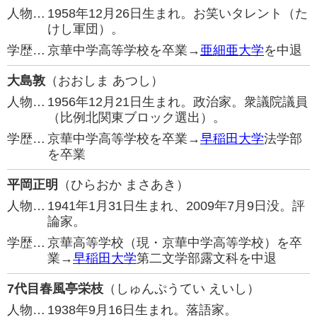
人物…
1958年12月26日生まれ。お笑いタレント（た
けし軍団）。
学歴…
京華中学高等学校を卒業→
亜細亜大学
を中退
大島敦
（おおしま あつし）
人物…
1956年12月21日生まれ。政治家。衆議院議員
（比例北関東ブロック選出）。
学歴…
京華中学高等学校を卒業→
早稲田大学
法学部
を卒業
平岡正明
（ひらおか まさあき）
人物…
1941年1月31日生まれ、2009年7月9日没。評
論家。
学歴…
京華高等学校（現・京華中学高等学校）を卒
業→
早稲田大学
第二文学部露文科を中退
7代目春風亭栄枝
（しゅんぷうてい えいし）
人物…
1938年9月16日生まれ。落語家。