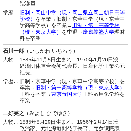
院議員。
学歴…
旧制・岡山中学（現・岡山県立岡山朝日高等
学校）
を卒業→旧制・京華中学（現・京華中
学高等学校）を卒業→
旧制・第一高等学校
（現・東京大学）
を中退→
慶應義塾大学
理財
科を卒業
石川一郎
（いしかわ いちろう）
人物…
1885年11月5日生まれ、1970年1月20日没。
経済団体連合会初代会長。日産化学工業の元
社長。
学歴…
旧制・京華中学（現・京華中学高等学校）を
卒業→
旧制・第一高等学校（現・東京大学）
工科を卒業→
東京帝国大学
工科応用化学科を
卒業
三好英之
（みよし ひでゆき）
人物…
1885年8月29日生まれ、1956年2月14日没。
政治家。元北海道開発庁長官。元参議院議