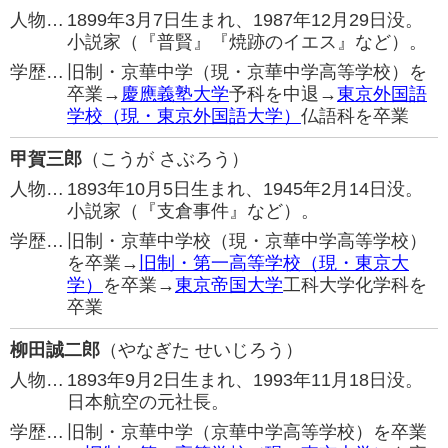
人物…
1899年3月7日生まれ、1987年12月29日没。
小説家（『普賢』『焼跡のイエス』など）。
学歴…
旧制・京華中学（現・京華中学高等学校）を
卒業→
慶應義塾大学
予科を中退→
東京外国語
学校（現・東京外国語大学）
仏語科を卒業
甲賀三郎
（こうが さぶろう）
人物…
1893年10月5日生まれ、1945年2月14日没。
小説家（『支倉事件』など）。
学歴…
旧制・京華中学校（現・京華中学高等学校）
を卒業→
旧制・第一高等学校（現・東京大
学）
を卒業→
東京帝国大学
工科大学化学科を
卒業
柳田誠二郎
（やなぎた せいじろう）
人物…
1893年9月2日生まれ、1993年11月18日没。
日本航空の元社長。
学歴…
旧制・京華中学（京華中学高等学校）を卒業