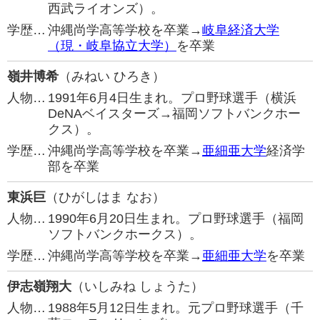
西武ライオンズ）。
学歴…
沖縄尚学高等学校を卒業→
岐阜経済大学
（現・岐阜協立大学）
を卒業
嶺井博希
（みねい ひろき）
人物…
1991年6月4日生まれ。プロ野球選手（横浜
DeNAベイスターズ→福岡ソフトバンクホー
クス）。
学歴…
沖縄尚学高等学校を卒業→
亜細亜大学
経済学
部を卒業
東浜巨
（ひがしはま なお）
人物…
1990年6月20日生まれ。プロ野球選手（福岡
ソフトバンクホークス）。
学歴…
沖縄尚学高等学校を卒業→
亜細亜大学
を卒業
伊志嶺翔大
（いしみね しょうた）
人物…
1988年5月12日生まれ。元プロ野球選手（千