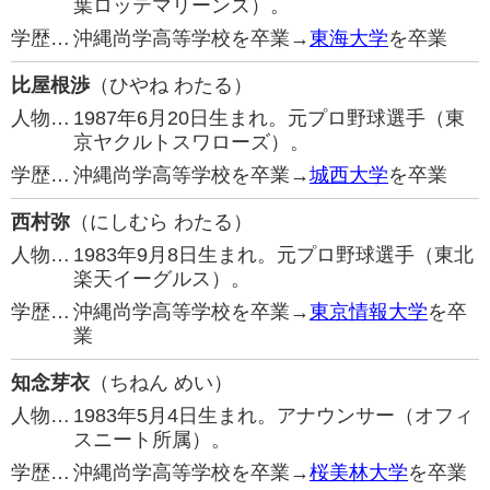
葉ロッテマリーンズ）。
学歴…
沖縄尚学高等学校を卒業→
東海大学
を卒業
比屋根渉
（ひやね わたる）
人物…
1987年6月20日生まれ。元プロ野球選手（東
京ヤクルトスワローズ）。
学歴…
沖縄尚学高等学校を卒業→
城西大学
を卒業
西村弥
（にしむら わたる）
人物…
1983年9月8日生まれ。元プロ野球選手（東北
楽天イーグルス）。
学歴…
沖縄尚学高等学校を卒業→
東京情報大学
を卒
業
知念芽衣
（ちねん めい）
人物…
1983年5月4日生まれ。アナウンサー（オフィ
スニート所属）。
学歴…
沖縄尚学高等学校を卒業→
桜美林大学
を卒業