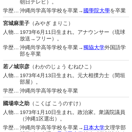
朝日テレビ）。
学歴…
沖縄尚学高等学校を卒業→
國學院大學
を卒業
宮城麻里子
（みやぎ まりこ）
人物…
1973年6月11日生まれ。アナウンサー（琉球
放送→フリー）。
学歴…
沖縄尚学高等学校を卒業→
獨協大学
外国語学
部を卒業
若ノ城宗彦
（わかのじょう むねひこ）
人物…
1973年4月13日生まれ。元大相撲力士（間垣
部屋）。
学歴…
沖縄尚学高等学校を卒業
國場幸之助
（こくば こうのすけ）
人物…
1973年1月10日生まれ。政治家。衆議院議員
（沖縄1区選出）。
学歴…
沖縄尚学高等学校を卒業→
日本大学
文理学部