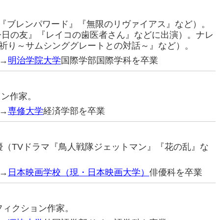
優（『ブレンパワード』『無限のリヴァイアス』など）。
今日の友』『レイコの歯医者さん』などに出演）。ナレ
祈り～サムシンググレートとの対話～』など）。
→
明治学院大学
国際学部国際学科を卒業
ョン作家。
→
専修大学
経済学部を卒業
元俳優（TVドラマ『鳥人戦隊ジェットマン』『花の乱』な
→
日本映画学校（現・日本映画大学）
俳優科を卒業
ンフィクション作家。