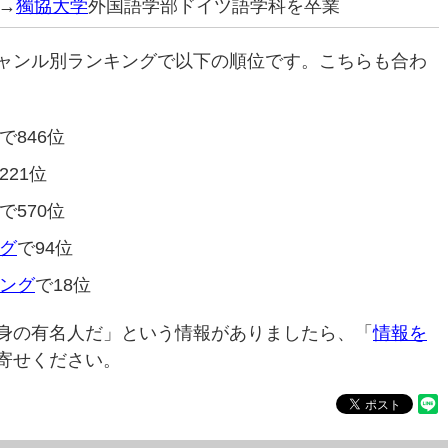
→
獨協大学
外国語学部ドイツ語学科を卒業
ャンル別ランキングで以下の順位です。こちらも合わ
で846位
221位
で570位
グ
で94位
ング
で18位
身の有名人だ」という情報がありましたら、「
情報を
寄せください。