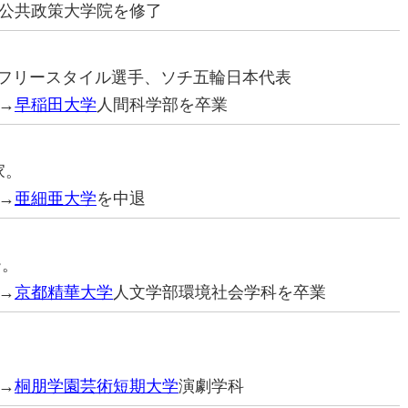
公共政策大学院を修了
キーフリースタイル選手、ソチ五輪日本代表
→
早稲田大学
人間科学部を卒業
家。
→
亜細亜大学
を中退
ー。
→
京都精華大学
人文学部環境社会学科を卒業
→
桐朋学園芸術短期大学
演劇学科