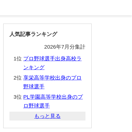
人気記事ランキング
2026年7月分集計
1位
プロ野球選手出身高校ラ
ンキング
2位
享栄高等学校出身のプロ
野球選手
3位
PL学園高等学校出身のプ
ロ野球選手
もっと見る