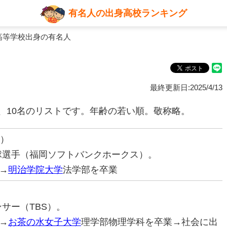
有名人の出身高校ランキング
高等学校出身の有名人
最終更新日:2025/4/13
、10名のリストです。年齢の若い順。敬称略。
う）
野球選手（福岡ソフトバンクホークス）。
→
明治学院大学
法学部を卒業
ンサー（TBS）。
→
お茶の水女子大学
理学部物理学科を卒業→社会に出