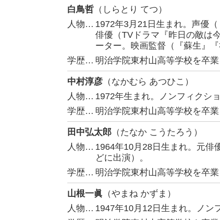
白鳥哲
（しらとり てつ）
人物…
1972年3月21日生まれ。声
俳優（TVドラマ『昨日の敵は
ーター。映画監督（『蘇生』『
学歴…
明治学院東村山高等学校を卒業
中村淳彦
（なかむら あつひこ）
人物…
1972年生まれ。ノンフィクシ
学歴…
明治学院東村山高等学校を卒業
田中弘太郎
（たなか こうたろう）
人物…
1964年10月28日生まれ。
どに出演）。
学歴…
明治学院東村山高等学校を卒業
山根一眞
（やまね かずま）
人物…
1947年10月12日生まれ。ノ