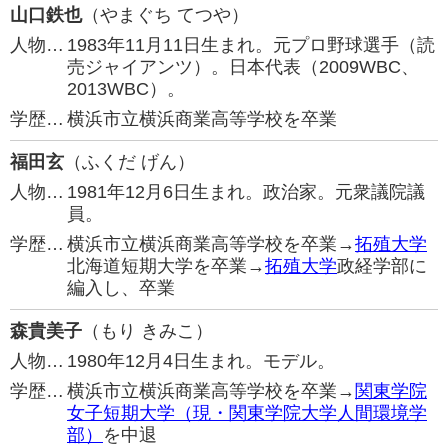
山口鉄也
（やまぐち てつや）
人物…
1983年11月11日生まれ。元プロ野球選手（読
売ジャイアンツ）。日本代表（2009WBC、
2013WBC）。
学歴…
横浜市立横浜商業高等学校を卒業
福田玄
（ふくだ げん）
人物…
1981年12月6日生まれ。政治家。元衆議院議
員。
学歴…
横浜市立横浜商業高等学校を卒業→
拓殖大学
北海道短期大学を卒業→
拓殖大学
政経学部に
編入し、卒業
森貴美子
（もり きみこ）
人物…
1980年12月4日生まれ。モデル。
学歴…
横浜市立横浜商業高等学校を卒業→
関東学院
女子短期大学（現・関東学院大学人間環境学
部）
を中退