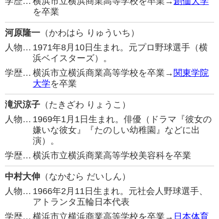
学歴…
横浜市立横浜商業高等学校を卒業→
創価大学
を卒業
河原隆一
（かわはら りゅういち）
人物…
1971年8月10日生まれ。元プロ野球選手（横
浜ベイスターズ）。
学歴…
横浜市立横浜商業高等学校を卒業→
関東学院
大学
を卒業
滝沢涼子
（たきざわ りょうこ）
人物…
1969年1月1日生まれ。俳優（ドラマ『彼女の
嫌いな彼女』『たのしい幼稚園』などに出
演）。
学歴…
横浜市立横浜商業高等学校美容科を卒業
中村大伸
（なかむら だいしん）
人物…
1966年2月11日生まれ。元社会人野球選手、
アトランタ五輪日本代表
学歴…
横浜市立横浜商業高等学校を卒業→
日本体育