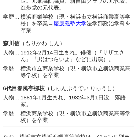
長。元衆議院議員。新自由クラブの元代表。
進歩党の元代表。
学歴…
横浜商業学校（現・横浜市立横浜商業高等学
校）を卒業→
慶應義塾大学
法学部政治学科を
卒業
森川信
（もりかわ しん）
人物…
1912年2月14日生まれ。俳優（『サザエさ
ん』『男はつらいよ』などに出演）。
学歴…
横浜市立商業学校（現・横浜市立横浜商業高
等学校）を卒業
6代目春風亭柳枝
（しゅんぷうてい りゅうし）
人物…
1881年1月生まれ、1932年3月1日没。落語
家。
学歴…
横浜商業学校（現・横浜市立横浜商業高等学
校）を卒業