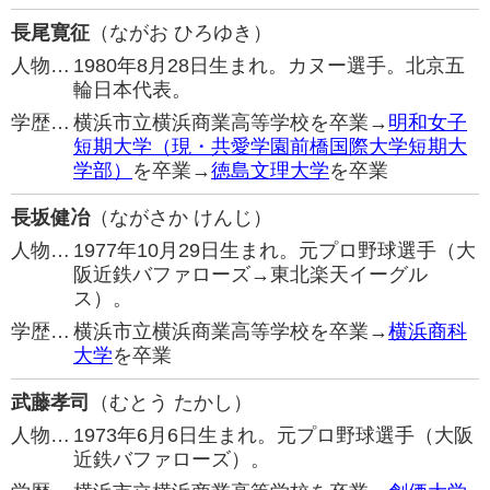
長尾寛征
（ながお ひろゆき）
人物…
1980年8月28日生まれ。カヌー選手。北京五
輪日本代表。
学歴…
横浜市立横浜商業高等学校を卒業→
明和女子
短期大学（現・共愛学園前橋国際大学短期大
学部）
を卒業→
徳島文理大学
を卒業
長坂健冶
（ながさか けんじ）
人物…
1977年10月29日生まれ。元プロ野球選手（大
阪近鉄バファローズ→東北楽天イーグル
ス）。
学歴…
横浜市立横浜商業高等学校を卒業→
横浜商科
大学
を卒業
武藤孝司
（むとう たかし）
人物…
1973年6月6日生まれ。元プロ野球選手（大阪
近鉄バファローズ）。