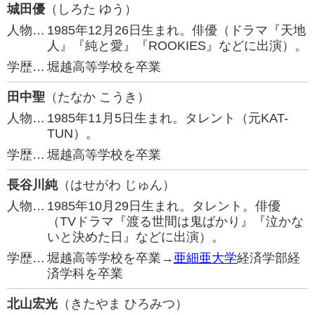
城田優
（しろた ゆう）
人物…
1985年12月26日生まれ。俳優（ドラマ『天地
人』『純と愛』『ROOKIES』などに出演）。
学歴…
堀越高等学校を卒業
田中聖
（たなか こうき）
人物…
1985年11月5日生まれ。タレント（元KAT-
TUN）。
学歴…
堀越高等学校を卒業
長谷川純
（はせがわ じゅん）
人物…
1985年10月29日生まれ。タレント。俳優
（TVドラマ『渡る世間は鬼ばかり』『泣かな
いと決めた日』などに出演）。
学歴…
堀越高等学校を卒業→
亜細亜大学
経済学部経
済学科を卒業
北山宏光
（きたやま ひろみつ）