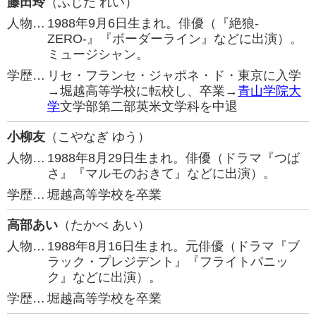
藤田玲
（ふじた れい）
人物…
1988年9月6日生まれ。俳優（『絶狼-
ZERO-』『ボーダーライン』などに出演）。
ミュージシャン。
学歴…
リセ・フランセ・ジャポネ・ド・東京に入学
→堀越高等学校に転校し、卒業→
青山学院大
学
文学部第二部英米文学科を中退
小柳友
（こやなぎ ゆう）
人物…
1988年8月29日生まれ。俳優（ドラマ『つば
さ』『マルモのおきて』などに出演）。
学歴…
堀越高等学校を卒業
高部あい
（たかべ あい）
人物…
1988年8月16日生まれ。元俳優（ドラマ『ブ
ラック・プレジデント』『フライトパニッ
ク』などに出演）。
学歴…
堀越高等学校を卒業