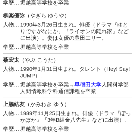
学歴…
堀越高等学校を卒業
柳楽優弥
（やぎら ゆうや）
人物…
1990年3月26日生まれ。俳優（ドラマ『ゆと
りですがなにか』『ライオンの隠れ家』など
に出演）。妻は女優の豊田エリー。
学歴…
堀越高等学校を卒業
薮宏太
（やぶ こうた）
人物…
1990年1月31日生まれ。タレント（Hey! Say!
JUMP）。
学歴…
堀越高等学校を卒業→
早稲田大学
人間科学部
人間情報科学科通信課程を卒業
上脇結友
（かみわき ゆう）
人物…
1989年11月25日生まれ。俳優（ドラマ『ぽっ
かぽか』『3年B組金八先生』などに出演）。
学歴…
堀越高等学校を卒業