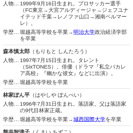
人物…
1999年9月16日生まれ。プロサッカー選手
（FC東京→大宮アルディージャ→ジェフユナ
イテッド千葉→レノファ山口→湘南ベルマー
レ）。
学歴…
堀越高等学校を卒業→
明治大学
政治経済学部
を卒業
森本慎太郎
（もりもと しんたろう）
人物…
1997年7月15日生まれ。タレント
（SixTONES）。俳優（ドラマ『私立バカレ
ア高校』『幽かな彼女』などに出演）。
学歴…
堀越高等学校を卒業
林家ぽん平
（はやしや ぽんぺい）
人物…
1996年7月31日生まれ。落語家。父は落語家
の9代目林家正蔵。
学歴…
堀越高等学校を卒業→
城西国際大学
を卒業
熊井智津子
（くまい ちずこ）