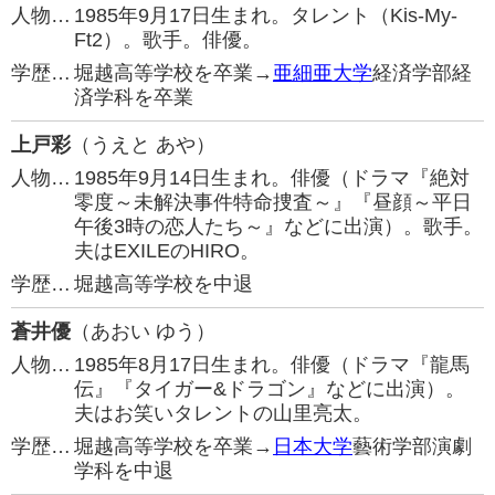
人物…
1985年9月17日生まれ。タレント（Kis-My-
Ft2）。歌手。俳優。
学歴…
堀越高等学校を卒業→
亜細亜大学
経済学部経
済学科を卒業
上戸彩
（うえと あや）
人物…
1985年9月14日生まれ。俳優（ドラマ『絶対
零度～未解決事件特命捜査～』『昼顔～平日
午後3時の恋人たち～』などに出演）。歌手。
夫はEXILEのHIRO。
学歴…
堀越高等学校を中退
蒼井優
（あおい ゆう）
人物…
1985年8月17日生まれ。俳優（ドラマ『龍馬
伝』『タイガー&ドラゴン』などに出演）。
夫はお笑いタレントの山里亮太。
学歴…
堀越高等学校を卒業→
日本大学
藝術学部演劇
学科を中退