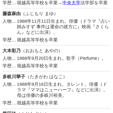
学歴…
堀越高等学校を卒業→
中央大学
法学部を卒業
藤森麻由
（ふじもり まゆ）
人物…
1988年11月11日生まれ。俳優（ドラマ『占い
師みすず 事件は運命の彼方に』映画『さくら
ん』などに出演）。
学歴…
堀越高等学校を卒業
大本彩乃
（おおもと あやの）
人物…
1988年9月20日生まれ。歌手（Perfume）。
学歴…
堀越高等学校を卒業
多岐川華子
（たきがわ はなこ）
人物…
1988年9月16日生まれ。タレント。俳優（ド
ラマ『ママはニューハーフ』などに出演）。
母は俳優の多岐川裕美。
学歴…
堀越高等学校を卒業