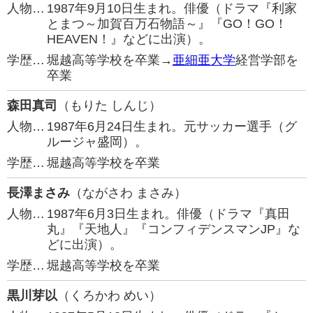
人物…
1987年9月10日生まれ。俳優（ドラマ『利家
とまつ～加賀百万石物語～』『GO！GO！
HEAVEN！』などに出演）。
学歴…
堀越高等学校を卒業→
亜細亜大学
経営学部を
卒業
森田真司
（もりた しんじ）
人物…
1987年6月24日生まれ。元サッカー選手（グ
ルージャ盛岡）。
学歴…
堀越高等学校を卒業
長澤まさみ
（ながさわ まさみ）
人物…
1987年6月3日生まれ。俳優（ドラマ『真田
丸』『天地人』『コンフィデンスマンJP』な
どに出演）。
学歴…
堀越高等学校を卒業
黒川芽以
（くろかわ めい）