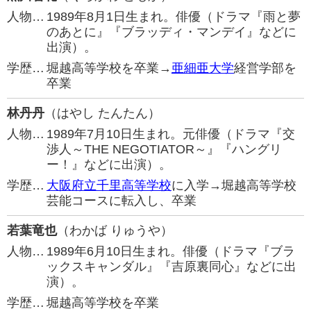
人物…
1989年8月1日生まれ。俳優（ドラマ『雨と夢
のあとに』『ブラッディ・マンデイ』などに
出演）。
学歴…
堀越高等学校を卒業→
亜細亜大学
経営学部を
卒業
林丹丹
（はやし たんたん）
人物…
1989年7月10日生まれ。元俳優（ドラマ『交
渉人～THE NEGOTIATOR～』『ハングリ
ー！』などに出演）。
学歴…
大阪府立千里高等学校
に入学→堀越高等学校
芸能コースに転入し、卒業
若葉竜也
（わかば りゅうや）
人物…
1989年6月10日生まれ。俳優（ドラマ『ブラ
ックスキャンダル』『吉原裏同心』などに出
演）。
学歴…
堀越高等学校を卒業