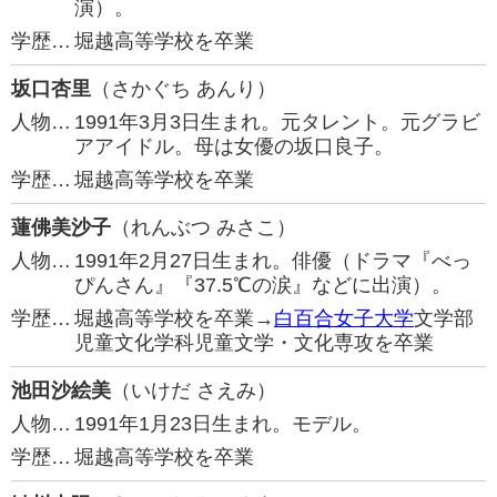
演）。
学歴…
堀越高等学校を卒業
坂口杏里
（さかぐち あんり）
人物…
1991年3月3日生まれ。元タレント。元グラビ
アアイドル。母は女優の坂口良子。
学歴…
堀越高等学校を卒業
蓮佛美沙子
（れんぶつ みさこ）
人物…
1991年2月27日生まれ。俳優（ドラマ『べっ
ぴんさん』『37.5℃の涙』などに出演）。
学歴…
堀越高等学校を卒業→
白百合女子大学
文学部
児童文化学科児童文学・文化専攻を卒業
池田沙絵美
（いけだ さえみ）
人物…
1991年1月23日生まれ。モデル。
学歴…
堀越高等学校を卒業