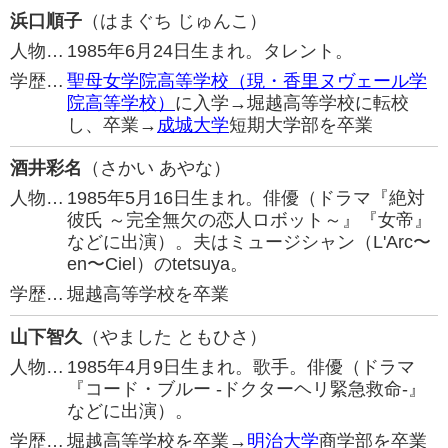
浜口順子
（はまぐち じゅんこ）
人物…
1985年6月24日生まれ。タレント。
学歴…
聖母女学院高等学校（現・香里ヌヴェール学
院高等学校）
に入学→堀越高等学校に転校
し、卒業→
成城大学
短期大学部を卒業
酒井彩名
（さかい あやな）
人物…
1985年5月16日生まれ。俳優（ドラマ『絶対
彼氏 ～完全無欠の恋人ロボット～』『女帝』
などに出演）。夫はミュージシャン（L'Arc〜
en〜Ciel）のtetsuya。
学歴…
堀越高等学校を卒業
山下智久
（やました ともひさ）
人物…
1985年4月9日生まれ。歌手。俳優（ドラマ
『コード・ブルー -ドクターヘリ緊急救命-』
などに出演）。
学歴…
堀越高等学校を卒業→
明治大学
商学部を卒業