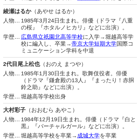
綾瀬はるか
（あやせ はるか）
人物…
1985年3月24日生まれ。俳優（ドラマ『八重
の桜』『ホタルノヒカリ』などに出演）。
学歴…
広島県立祇園北高等学校
に入学→堀越高等学
校に編入し、卒業→
帝京大学短期大学
国際コ
ミュニケーション学科を中退
2代目尾上松也
（おのえ まつや）
人物…
1985年1月30日生まれ。歌舞伎役者。俳優
（ドラマ『鎌倉殿の13人』『まったり！赤胴
鈴之助』などに出演）。
学歴…
堀越高等学校出身
大村彩子
（おおむら あやこ）
人物…
1984年12月19日生まれ。俳優（ドラマ『白と
黒』『バーチャルガール』などに出演）。
学歴…
堀越高等学校を卒業→
成城大学
を卒業