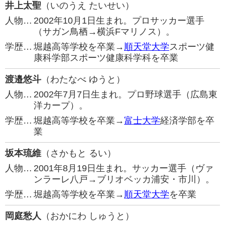
井上太聖
（いのうえ たいせい）
人物…
2002年10月1日生まれ。プロサッカー選手
（サガン鳥栖→横浜Fマリノス）。
学歴…
堀越高等学校を卒業→
順天堂大学
スポーツ健
康科学部スポーツ健康科学科を卒業
渡邉悠斗
（わたなべ ゆうと）
人物…
2002年7月7日生まれ。プロ野球選手（広島東
洋カープ）。
学歴…
堀越高等学校を卒業→
富士大学
経済学部を卒
業
坂本琉維
（さかもと るい）
人物…
2001年8月19日生まれ。サッカー選手（ヴァ
ンラーレ八戸→ブリオベッカ浦安・市川）。
学歴…
堀越高等学校を卒業→
順天堂大学
を卒業
岡庭愁人
（おかにわ しゅうと）