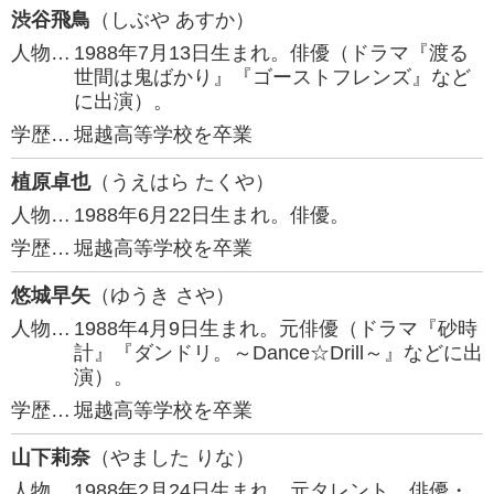
渋谷飛鳥
（しぶや あすか）
人物…
1988年7月13日生まれ。俳優（ドラマ『渡る
世間は鬼ばかり』『ゴーストフレンズ』など
に出演）。
学歴…
堀越高等学校を卒業
植原卓也
（うえはら たくや）
人物…
1988年6月22日生まれ。俳優。
学歴…
堀越高等学校を卒業
悠城早矢
（ゆうき さや）
人物…
1988年4月9日生まれ。元俳優（ドラマ『砂時
計』『ダンドリ。～Dance☆Drill～』などに出
演）。
学歴…
堀越高等学校を卒業
山下莉奈
（やました りな）
人物…
1988年2月24日生まれ。元タレント。俳優・