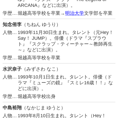
ARCANA』などに出演）。
学歴…
堀越高等学校を卒業→
明治大学
文学部を卒業
知念侑李
（ちねん ゆうり）
人物…
1993年11月30日生まれ。タレント（元Hey！
Say！ JUMP）。俳優（ドラマ『スプラウ
ト』『スクラップ・ティーチャー～教師再生
～』などに出演）。
学歴…
堀越高等学校を卒業
水沢奈子
（みずさわ なこ）
人物…
1993年10月1日生まれ。タレント。俳優（ド
ラマ『ミューズの鏡』『スミレ16歳！！』な
どに出演）。
学歴…
堀越高等学校出身
中島裕翔
（なかじま ゆうと）
人物…
1993年8月10日生まれ。タレント（Hey！