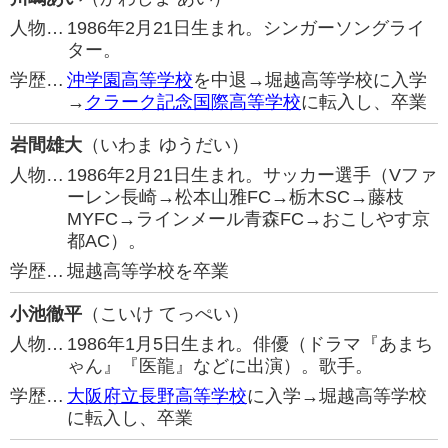
人物…
1986年2月21日生まれ。シンガーソングライ
ター。
学歴…
沖学園高等学校
を中退→堀越高等学校に入学
→
クラーク記念国際高等学校
に転入し、卒業
岩間雄大
（いわま ゆうだい）
人物…
1986年2月21日生まれ。サッカー選手（Vファ
ーレン長崎→松本山雅FC→栃木SC→藤枝
MYFC→ラインメール青森FC→おこしやす京
都AC）。
学歴…
堀越高等学校を卒業
小池徹平
（こいけ てっぺい）
人物…
1986年1月5日生まれ。俳優（ドラマ『あまち
ゃん』『医龍』などに出演）。歌手。
学歴…
大阪府立長野高等学校
に入学→堀越高等学校
に転入し、卒業