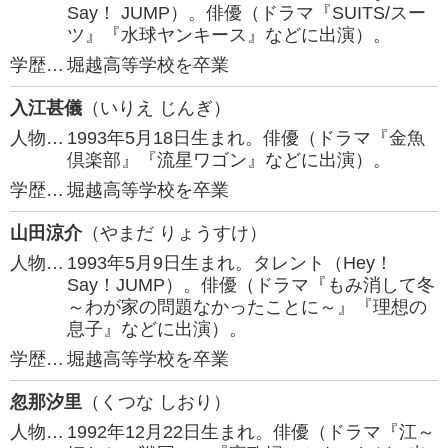
Say！ JUMP）。俳優（ドラマ『SUITS/スー
ツ』『水球ヤンキース』などに出演）。
学歴…
堀越高等学校を卒業
入江甚儀
（いりえ じんぎ）
人物…
1993年5月18日生まれ。俳優（ドラマ『金魚
倶楽部』『流星ワゴン』などに出演）。
学歴…
堀越高等学校を卒業
山田涼介
（やまだ りょうすけ）
人物…
1993年5月9日生まれ。タレント（Hey！
Say！JUMP）。俳優（ドラマ『もみ消して冬
～わが家の問題なかったことに～』『理想の
息子』などに出演）。
学歴…
堀越高等学校を卒業
忽那汐里
（くつな しおり）
人物…
1992年12月22日生まれ。俳優（ドラマ『江～