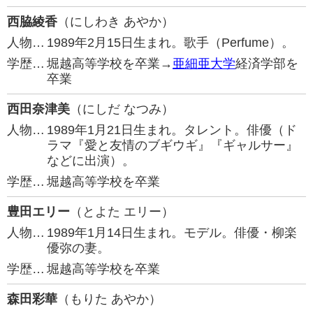
西脇綾香
（にしわき あやか）
人物…
1989年2月15日生まれ。歌手（Perfume）。
学歴…
堀越高等学校を卒業→
亜細亜大学
経済学部を
卒業
西田奈津美
（にしだ なつみ）
人物…
1989年1月21日生まれ。タレント。俳優（ド
ラマ『愛と友情のブギウギ』『ギャルサー』
などに出演）。
学歴…
堀越高等学校を卒業
豊田エリー
（とよた エリー）
人物…
1989年1月14日生まれ。モデル。俳優・柳楽
優弥の妻。
学歴…
堀越高等学校を卒業
森田彩華
（もりた あやか）