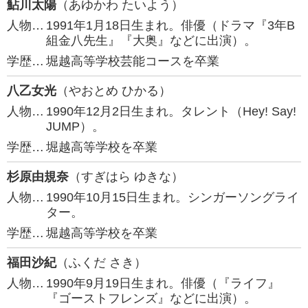
鮎川太陽
（あゆかわ たいよう）
人物…
1991年1月18日生まれ。俳優（ドラマ『3年B
組金八先生』『大奥』などに出演）。
学歴…
堀越高等学校芸能コースを卒業
八乙女光
（やおとめ ひかる）
人物…
1990年12月2日生まれ。タレント（Hey! Say!
JUMP）。
学歴…
堀越高等学校を卒業
杉原由規奈
（すぎはら ゆきな）
人物…
1990年10月15日生まれ。シンガーソングライ
ター。
学歴…
堀越高等学校を卒業
福田沙紀
（ふくだ さき）
人物…
1990年9月19日生まれ。俳優（『ライフ』
『ゴーストフレンズ』などに出演）。