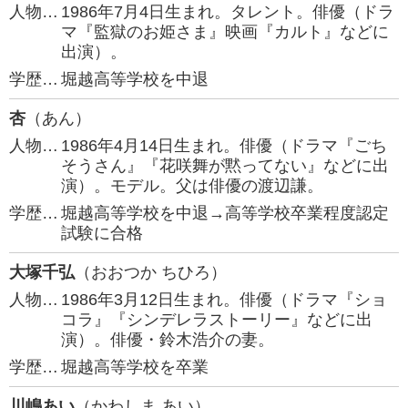
人物…
1986年7月4日生まれ。タレント。俳優（ドラ
マ『監獄のお姫さま』映画『カルト』などに
出演）。
学歴…
堀越高等学校を中退
杏
（あん）
人物…
1986年4月14日生まれ。俳優（ドラマ『ごち
そうさん』『花咲舞が黙ってない』などに出
演）。モデル。父は俳優の渡辺謙。
学歴…
堀越高等学校を中退→高等学校卒業程度認定
試験に合格
大塚千弘
（おおつか ちひろ）
人物…
1986年3月12日生まれ。俳優（ドラマ『ショ
コラ』『シンデレラストーリー』などに出
演）。俳優・鈴木浩介の妻。
学歴…
堀越高等学校を卒業
川嶋あい
（かわしま あい）