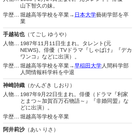
山下智久の妹。
学歴…
堀越高等学校を卒業→
日本大学
藝術学部を卒
業
手越祐也
（てごし ゆうや）
人物…
1987年11月11日生まれ。タレント(元
NEWS)。俳優（TVドラマ『しゃばけ』『デカ
ワンコ』などに出演）。
学歴…
堀越高等学校を卒業→
早稲田大学
人間科学部
人間情報科学科を中退
神崎詩織
（かんざき しおり）
人物…
1987年9月22日生まれ。俳優（ドラマ『利家
とまつ～加賀百万石物語～』『非婚同盟』な
どに出演）。
学歴…
堀越高等学校を卒業
阿井莉沙
（あい りさ）