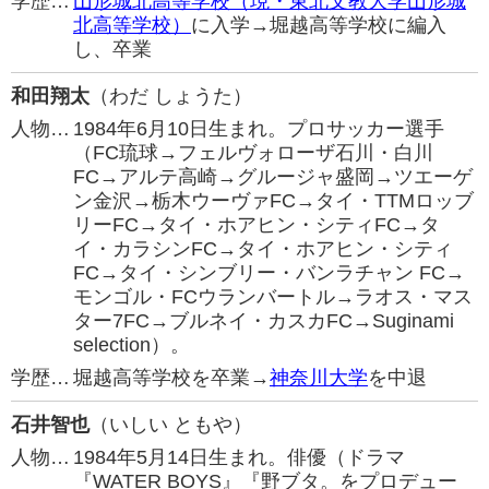
学歴…
山形城北高等学校（現・東北文教大学山形城
北高等学校）
に入学→堀越高等学校に編入
し、卒業
和田翔太
（わだ しょうた）
人物…
1984年6月10日生まれ。プロサッカー選手
（FC琉球→フェルヴォローザ石川・白川
FC→アルテ高崎→グルージャ盛岡→ツエーゲ
ン金沢→栃木ウーヴァFC→タイ・TTMロッブ
リーFC→タイ・ホアヒン・シティFC→タ
イ・カラシンFC→タイ・ホアヒン・シティ
FC→タイ・シンブリー・バンラチャン FC→
モンゴル・FCウランバートル→ラオス・マス
ター7FC→ブルネイ・カスカFC→Suginami
selection）。
学歴…
堀越高等学校を卒業→
神奈川大学
を中退
石井智也
（いしい ともや）
人物…
1984年5月14日生まれ。俳優（ドラマ
『WATER BOYS』『野ブタ。をプロデュー