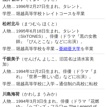
人物…
1996年2月27日生まれ。タレント。
学歴…
堀越高等学校トレイトコースを卒業
松村北斗
（まつむら ほくと）
人物…
1995年6月18日生まれ。タレント
（SixTONES）。俳優（ドラマ『黒の女教
師』『ぴんとこな』などに出演）。
学歴…
堀越高等学校を卒業→
亜細亜大学
を卒業
千眼美子
（せんげん よしこ。旧芸名は清水富美
加）
人物…
1994年12月2日生まれ。俳優（ドラマ『ま
れ』『世界一難しい恋』などに出演）。
学歴…
堀越高等学校に入学→通信制の高校に転校
川島海荷
（かわしま うみか）
人物…
1994年3月3日生まれ。俳優（ドラマ『花燃
ゆ』『ヘブンズ・フラワー The Legend of