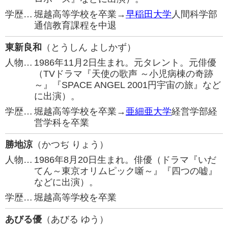
学歴…
堀越高等学校を卒業→
早稲田大学
人間科学部
通信教育課程を中退
東新良和
（とうしん よしかず）
人物…
1986年11月2日生まれ。元タレント。元俳優
（TVドラマ『天使の歌声 ～小児病棟の奇跡
～』『SPACE ANGEL 2001円宇宙の旅』など
に出演）。
学歴…
堀越高等学校を卒業→
亜細亜大学
経営学部経
営学科を卒業
勝地涼
（かつぢ りょう）
人物…
1986年8月20日生まれ。俳優（ドラマ『いだ
てん～東京オリムピック噺～』『四つの嘘』
などに出演）。
学歴…
堀越高等学校を卒業
あびる優
（あびる ゆう）