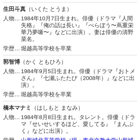
生田斗真
（いくた とうま）
人物…
1984年10月7日生まれ。俳優（ドラマ『人間
失格』『俺の話は長い』『べらぼう〜蔦重栄
華乃夢噺〜』などに出演）。妻は俳優の清野
菜名。
学歴…
堀越高等学校を卒業
郭智博
（かく ともひろ）
人物…
1984年9月5日生まれ。俳優（ドラマ『おトメ
さん』『七瀬ふたたび（2008年）』などに出
演）。
学歴…
堀越高等学校を卒業
橋本マナミ
（はしもと まなみ）
人物…
1984年8月8日生まれ。タレント。俳優（ドラ
マ『せいせいするほど、愛してる』『まんぷ
く』などに出演）。