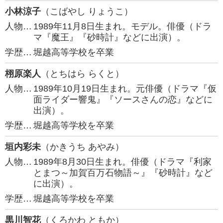
小林涼子
（こばやし りょうこ）
人物…
1989年11月8日生まれ。モデル。俳優（ドラ
マ『魔王』『砂時計』などに出演）。
学歴…
堀越高等学校を卒業
栩原楽人
（とちはら らくと）
人物…
1989年10月19日生まれ。元俳優（ドラマ『仮
面ライダー響鬼』『ソースさんの恋』などに
出演）。
学歴…
堀越高等学校を卒業
垣内彩未
（かきうち あやみ）
人物…
1989年8月30日生まれ。俳優（ドラマ『利家
とまつ～加賀百万石物語～』『砂時計』など
に出演）。
学歴…
堀越高等学校を卒業
黒川智花
（くろかわ ともか）