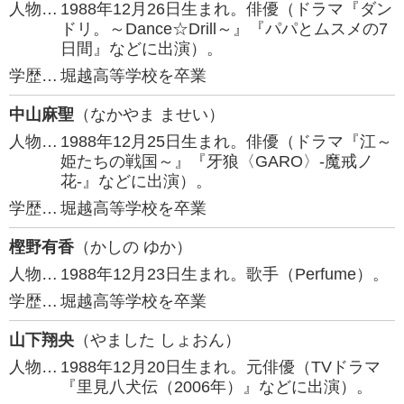
人物…
1988年12月26日生まれ。俳優（ドラマ『ダン
ドリ。～Dance☆Drill～』『パパとムスメの7
日間』などに出演）。
学歴…
堀越高等学校を卒業
中山麻聖
（なかやま ませい）
人物…
1988年12月25日生まれ。俳優（ドラマ『江～
姫たちの戦国～』『牙狼〈GARO〉-魔戒ノ
花-』などに出演）。
学歴…
堀越高等学校を卒業
樫野有香
（かしの ゆか）
人物…
1988年12月23日生まれ。歌手（Perfume）。
学歴…
堀越高等学校を卒業
山下翔央
（やました しょおん）
人物…
1988年12月20日生まれ。元俳優（TVドラマ
『里見八犬伝（2006年）』などに出演）。