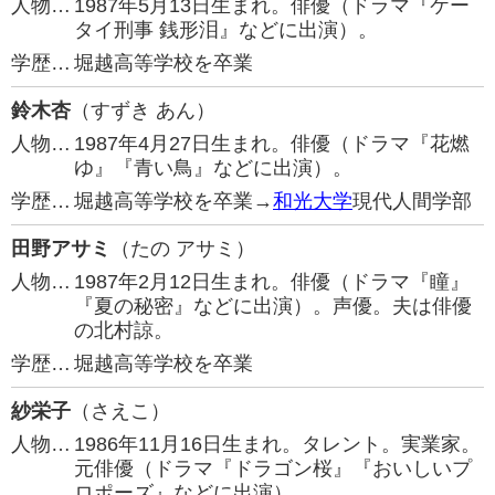
人物…
1987年5月13日生まれ。俳優（ドラマ『ケー
タイ刑事 銭形泪』などに出演）。
学歴…
堀越高等学校を卒業
鈴木杏
（すずき あん）
人物…
1987年4月27日生まれ。俳優（ドラマ『花燃
ゆ』『青い鳥』などに出演）。
学歴…
堀越高等学校を卒業→
和光大学
現代人間学部
田野アサミ
（たの アサミ）
人物…
1987年2月12日生まれ。俳優（ドラマ『瞳』
『夏の秘密』などに出演）。声優。夫は俳優
の北村諒。
学歴…
堀越高等学校を卒業
紗栄子
（さえこ）
人物…
1986年11月16日生まれ。タレント。実業家。
元俳優（ドラマ『ドラゴン桜』『おいしいプ
ロポーズ』などに出演）。