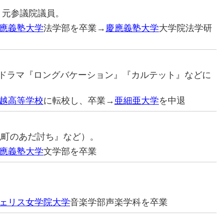
家。元参議院議員。
應義塾大学
法学部を卒業→
慶應義塾大学
大学院法学研
優（ドラマ『ロングバケーション』『カルテット』などに
越高等学校
に転校し、卒業→
亜細亜大学
を中退
挽町のあだ討ち』など）。
應義塾大学
文学部を卒業
ェリス女学院大学
音楽学部声楽学科を卒業