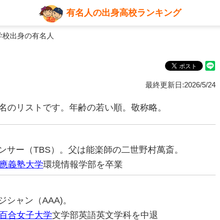
有名人の出身高校ランキング
学校出身の有名人
最終更新日:2026/5/24
6名のリストです。年齢の若い順。敬称略。
ナウンサー（TBS）。父は能楽師の二世野村萬斎。
應義塾大学
環境情報学部を卒業
ジシャン（AAA)。
百合女子大学
文学部英語英文学科を中退