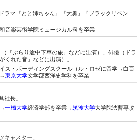
優（ドラマ『とと姉ちゃん』『大奥』『ブラックリベン
和音楽芸術学院ミュージカル科を卒業
ント（『ぶらり途中下車の旅』などに出演）。俳優（ドラ
がくれた音』などに出演）。
イス・ボーディングスクール（ル・ロゼに留学→白百
→
東京大学
文学部西洋史学科を卒業
家具社長。
→
一橋大学
経済学部を卒業→
筑波大学
大学院法曹専攻
ーツキャスター。