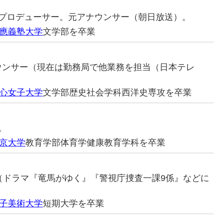
レビプロデューサー。元アナウンサー（朝日放送）。
應義塾大学
文学部を卒業
ナウンサー（現在は勤務局で他業務を担当（日本テレ
心女子大学
文学部歴史社会学科西洋史専攻を卒業
。
京大学
教育学部体育学健康教育学科を卒業
俳優（ドラマ『竜馬がゆく』『警視庁捜査一課9係』などに
子美術大学
短期大学を卒業