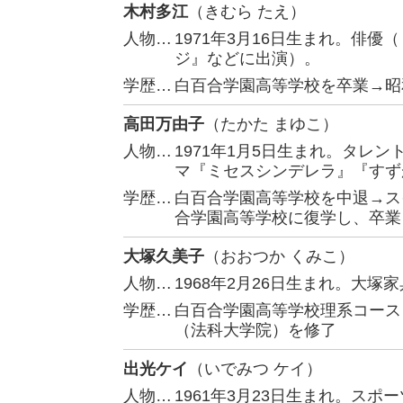
木村多江
（きむら たえ）
人物…
1971年3月16日生まれ。俳
ジ』などに出演）。
学歴…
白百合学園高等学校を卒業→昭
高田万由子
（たかた まゆこ）
人物…
1971年1月5日生まれ。タレ
マ『ミセスシンデレラ』『すず
学歴…
白百合学園高等学校を中退→ス
合学園高等学校に復学し、卒業
大塚久美子
（おおつか くみこ）
人物…
1968年2月26日生まれ。大塚
学歴…
白百合学園高等学校理系コース
（法科大学院）を修了
出光ケイ
（いでみつ ケイ）
人物…
1961年3月23日生まれ。スポ