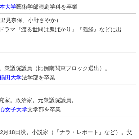
本大学
藝術学部演劇学科を卒業
は里見奈保、小野さやか）
優（ドラマ『渡る世間は鬼ばかり』『義経』などに出
治家。衆議院議員（比例南関東ブロック選出）。
稲田大学
法学部を卒業
理研究家。政治家。元衆議院議員。
心女子大学
文学部を卒業
16年2月18日没。小説家（『ナラ・レポート』など）。父