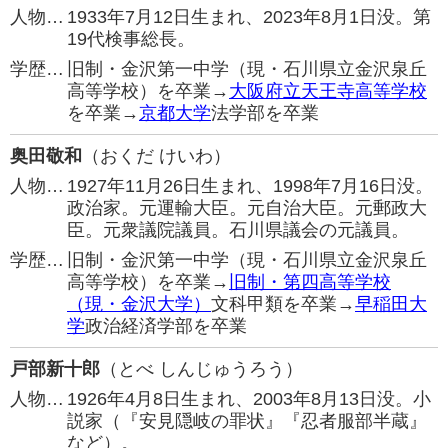
人物…
1933年7月12日生まれ、2023年8月1日没。第
19代検事総長。
学歴…
旧制・金沢第一中学（現・石川県立金沢泉丘
高等学校）を卒業→
大阪府立天王寺高等学校
を卒業→
京都大学
法学部を卒業
奥田敬和
（おくだ けいわ）
人物…
1927年11月26日生まれ、1998年7月16日没。
政治家。元運輸大臣。元自治大臣。元郵政大
臣。元衆議院議員。石川県議会の元議員。
学歴…
旧制・金沢第一中学（現・石川県立金沢泉丘
高等学校）を卒業→
旧制・第四高等学校
（現・金沢大学）
文科甲類を卒業→
早稲田大
学
政治経済学部を卒業
戸部新十郎
（とべ しんじゅうろう）
人物…
1926年4月8日生まれ、2003年8月13日没。小
説家（『安見隠岐の罪状』『忍者服部半蔵』
など）。