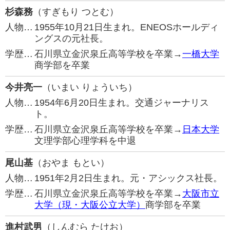
杉森務
（すぎもり つとむ）
人物…
1955年10月21日生まれ。ENEOSホールディ
ングスの元社長。
学歴…
石川県立金沢泉丘高等学校を卒業→
一橋大学
商学部を卒業
今井亮一
（いまい りょういち）
人物…
1954年6月20日生まれ。交通ジャーナリス
ト。
学歴…
石川県立金沢泉丘高等学校を卒業→
日本大学
文理学部心理学科を中退
尾山基
（おやま もとい）
人物…
1951年2月2日生まれ。元・アシックス社長。
学歴…
石川県立金沢泉丘高等学校を卒業→
大阪市立
大学（現・大阪公立大学）
商学部を卒業
進村武男
（しんむら たけお）