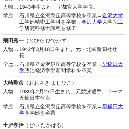
人物…
1943年生まれ。宇都宮大学学長。
学歴…
石川県立金沢泉丘高等学校を卒業→
金沢大学
工学部精密工学科を卒業→
金沢大学
大学院工
学研究科修士課程を修了
飛田秀一
（とびた ひでかず）
人物…
1942年3月18日生まれ。元・北國新聞社社
長。
学歴…
石川県立金沢泉丘高等学校を卒業→
早稲田大
学
政治経済学部新聞学科を卒業
大崎剛彦
（おおさき よしひこ）
人物…
1939年2月27日生まれ。元競泳選手、ローマ
五輪日本代表
学歴…
石川県立金沢泉丘高等学校を卒業→
早稲田大
学
商学部を卒業
土肥孝治
（どい たかはる）