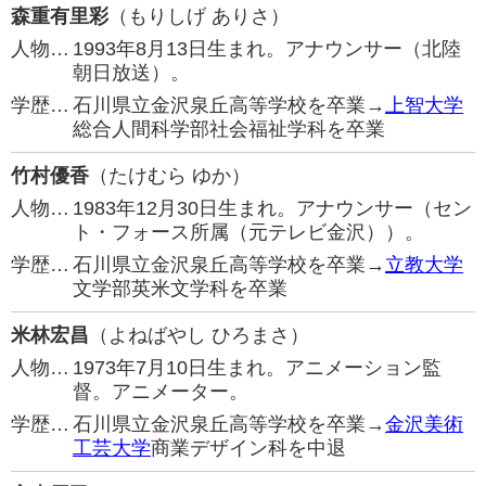
森重有里彩
（もりしげ ありさ）
人物…
1993年8月13日生まれ。アナウンサー（北陸
朝日放送）。
学歴…
石川県立金沢泉丘高等学校を卒業→
上智大学
総合人間科学部社会福祉学科を卒業
竹村優香
（たけむら ゆか）
人物…
1983年12月30日生まれ。アナウンサー（セン
ト・フォース所属（元テレビ金沢））。
学歴…
石川県立金沢泉丘高等学校を卒業→
立教大学
文学部英米文学科を卒業
米林宏昌
（よねばやし ひろまさ）
人物…
1973年7月10日生まれ。アニメーション監
督。アニメーター。
学歴…
石川県立金沢泉丘高等学校を卒業→
金沢美術
工芸大学
商業デザイン科を中退