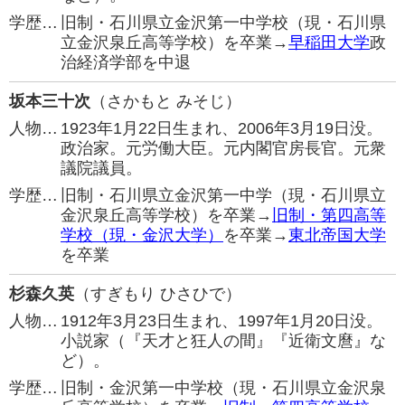
学歴…
旧制・石川県立金沢第一中学校（現・石川県
立金沢泉丘高等学校）を卒業→
早稲田大学
政
治経済学部を中退
坂本三十次
（さかもと みそじ）
人物…
1923年1月22日生まれ、2006年3月19日没。
政治家。元労働大臣。元内閣官房長官。元衆
議院議員。
学歴…
旧制・石川県立金沢第一中学（現・石川県立
金沢泉丘高等学校）を卒業→
旧制・第四高等
学校（現・金沢大学）
を卒業→
東北帝国大学
を卒業
杉森久英
（すぎもり ひさひで）
人物…
1912年3月23日生まれ、1997年1月20日没。
小説家（『天才と狂人の間』『近衛文麿』な
ど）。
学歴…
旧制・金沢第一中学校（現・石川県立金沢泉