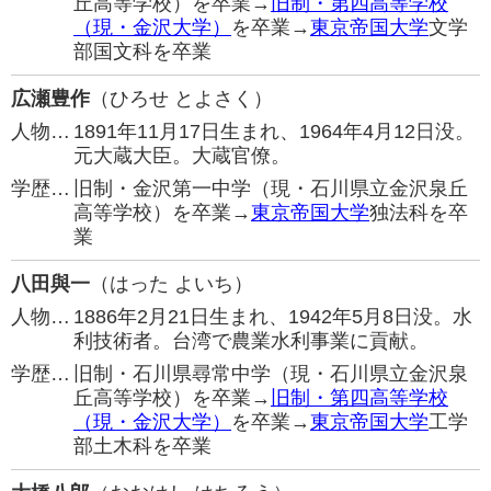
丘高等学校）を卒業→
旧制・第四高等学校
（現・金沢大学）
を卒業→
東京帝国大学
文学
部国文科を卒業
広瀬豊作
（ひろせ とよさく）
人物…
1891年11月17日生まれ、1964年4月12日没。
元大蔵大臣。大蔵官僚。
学歴…
旧制・金沢第一中学（現・石川県立金沢泉丘
高等学校）を卒業→
東京帝国大学
独法科を卒
業
八田與一
（はった よいち）
人物…
1886年2月21日生まれ、1942年5月8日没。水
利技術者。台湾で農業水利事業に貢献。
学歴…
旧制・石川県尋常中学（現・石川県立金沢泉
丘高等学校）を卒業→
旧制・第四高等学校
（現・金沢大学）
を卒業→
東京帝国大学
工学
部土木科を卒業