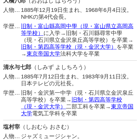
大橋八郎
（おおはし はちろう）
人物…
1885年12月19日生まれ、1968年6月4日没。
NHKの第4代会長。
学歴…
旧制・富山縣高岡中學（現・富山県立高岡高
等学校）
に入学→旧制・石川縣尋常中學
（現・石川県立金沢泉丘高等学校）を卒業→
旧制・第四高等学校（現・金沢大学）
を卒業
→
東京帝国大学
法科大学を卒業
清水与七郎
（しみず よしちろう）
人物…
1885年7月12日生まれ、1983年9月11日没。
日本テレビの元社長。
学歴…
旧制・金沢第一中学（現・石川県立金沢泉丘
高等学校）を卒業→
旧制・第四高等学校
（現・金沢大学）
二部工科を卒業→
東京帝国
大学
電気工学科を卒業
塩村宰
（しおむら おさむ）
人物…
ジャズミュージシャン。