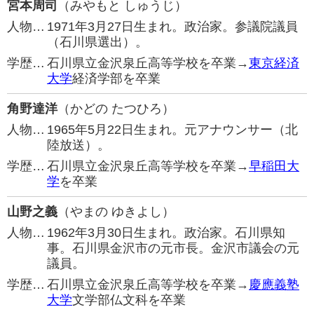
宮本周司
（みやもと しゅうじ）
人物…
1971年3月27日生まれ。政治家。参議院議員
（石川県選出）。
学歴…
石川県立金沢泉丘高等学校を卒業→
東京経済
大学
経済学部を卒業
角野達洋
（かどの たつひろ）
人物…
1965年5月22日生まれ。元アナウンサー（北
陸放送）。
学歴…
石川県立金沢泉丘高等学校を卒業→
早稲田大
学
を卒業
山野之義
（やまの ゆきよし）
人物…
1962年3月30日生まれ。政治家。石川県知
事。石川県金沢市の元市長。金沢市議会の元
議員。
学歴…
石川県立金沢泉丘高等学校を卒業→
慶應義塾
大学
文学部仏文科を卒業