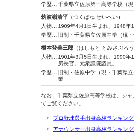
学歴…
千葉県立佐原第一高等学校（現
筑波嶺清平
（つくばね せいへい）
人物…
1909年4月1日生まれ、194
学歴…
旧制・千葉県立佐原中学（現・
橋本登美三郎
（はしもと とみさぶろ
人物…
1901年3月5日生まれ、199
房長官。元衆議院議員。
学歴…
旧制・佐原中学（現・千葉県立
業
なお、千葉県立佐原高等学校は、ジャ
てご覧ください。
プロ野球選手出身高校ランキング
アナウンサー出身高校ランキング