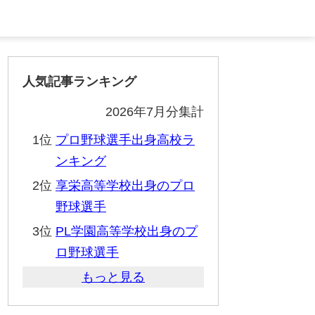
人気記事ランキング
2026年7月分集計
1位
プロ野球選手出身高校ラ
ンキング
2位
享栄高等学校出身のプロ
野球選手
3位
PL学園高等学校出身のプ
ロ野球選手
もっと見る