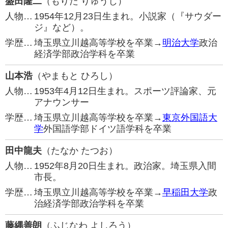
盛田隆二
（もりた りゅうじ）
人物…
1954年12月23日生まれ。小説家（『サウダー
ジ』など）。
学歴…
埼玉県立川越高等学校を卒業→
明治大学
政治
経済学部政治学科を卒業
山本浩
（やまもと ひろし）
人物…
1953年4月12日生まれ。スポーツ評論家、元
アナウンサー
学歴…
埼玉県立川越高等学校を卒業→
東京外国語大
学
外国語学部ドイツ語学科を卒業
田中龍夫
（たなか たつお）
人物…
1952年8月20日生まれ。政治家。埼玉県入間
市長。
学歴…
埼玉県立川越高等学校を卒業→
早稲田大学
政
治経済学部政治学科を卒業
藤縄善朗
（ふじなわ よしろう）