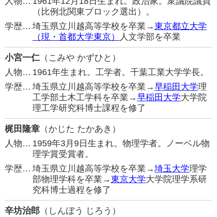
人物…
1961年12月18日生まれ。政治家。衆議院議員
（比例北関東ブロック選出）。
学歴…
埼玉県立川越高等学校を卒業→
東京都立大学
（現・首都大学東京）
人文学部を卒業
小宮一仁
（こみや かずひと）
人物…
1961年生まれ。工学者。千葉工業大学学長。
学歴…
埼玉県立川越高等学校を卒業→
早稲田大学
理
工学部土木工学科を卒業→
早稲田大学
大学院
理工学研究科博士課程を修了
梶田隆章
（かじた たかあき）
人物…
1959年3月9日生まれ。物理学者。ノーベル物
理学賞受賞者。
学歴…
埼玉県立川越高等学校を卒業→
埼玉大学
理学
部物理学科を卒業→
東京大学
大学院理学系研
究科博士過程を修了
辛坊治郎
（しんぼう じろう）