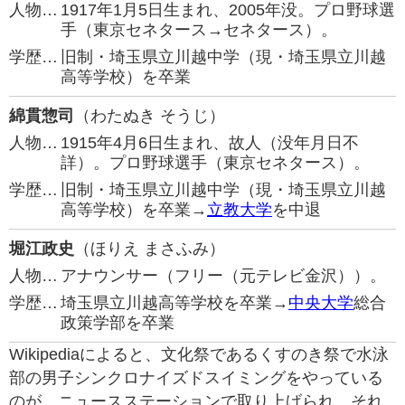
人物…
1917年1月5日生まれ、2005年没。プロ野球選
手（東京セネタース→セネタース）。
学歴…
旧制・埼玉県立川越中学（現・埼玉県立川越
高等学校）を卒業
綿貫惣司
（わたぬき そうじ）
人物…
1915年4月6日生まれ、故人（没年月日不
詳）。プロ野球選手（東京セネタース）。
学歴…
旧制・埼玉県立川越中学（現・埼玉県立川越
高等学校）を卒業→
立教大学
を中退
堀江政史
（ほりえ まさふみ）
人物…
アナウンサー（フリー（元テレビ金沢））。
学歴…
埼玉県立川越高等学校を卒業→
中央大学
総合
政策学部を卒業
Wikipediaによると、文化祭であるくすのき祭で水泳
部の男子シンクロナイズドスイミングをやっている
のが、ニュースステーションで取り上げられ、それ