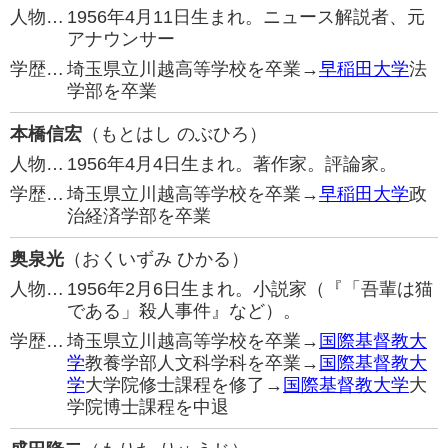
人物…
1956年4月11日生まれ。ニュース解説者、元
アナウンサー
学歴…
埼玉県立川越高等学校を卒業→
早稲田大学
法
学部を卒業
本橋信宏
（もとはし のぶひろ）
人物…
1956年4月4日生まれ。著作家。評論家。
学歴…
埼玉県立川越高等学校を卒業→
早稲田大学
政
治経済学部を卒業
奥泉光
（おくいずみ ひかる）
人物…
1956年2月6日生まれ。小説家（『「吾輩は猫
である」殺人事件』など）。
学歴…
埼玉県立川越高等学校を卒業→
国際基督教大
学
教養学部人文科学科を卒業→
国際基督教大
学
大学院修士課程を修了→
国際基督教大学
大
学院博士課程を中退