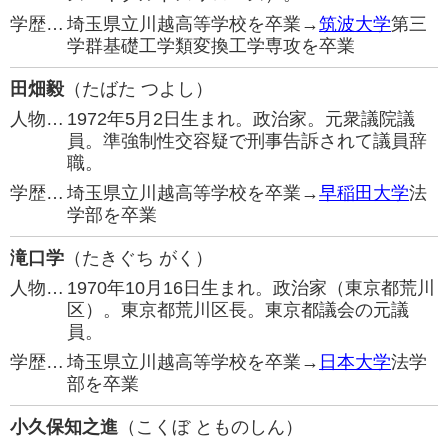
学歴…
埼玉県立川越高等学校を卒業→
筑波大学
第三
学群基礎工学類変換工学専攻を卒業
田畑毅
（たばた つよし）
人物…
1972年5月2日生まれ。政治家。元衆議院議
員。準強制性交容疑で刑事告訴されて議員辞
職。
学歴…
埼玉県立川越高等学校を卒業→
早稲田大学
法
学部を卒業
滝口学
（たきぐち がく）
人物…
1970年10月16日生まれ。政治家（東京都荒川
区）。東京都荒川区長。東京都議会の元議
員。
学歴…
埼玉県立川越高等学校を卒業→
日本大学
法学
部を卒業
小久保知之進
（こくぼ とものしん）