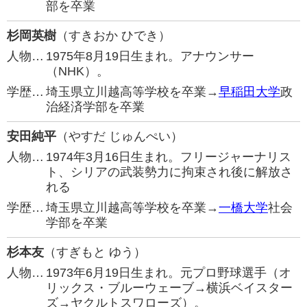
部を卒業
杉岡英樹
（すきおか ひでき）
人物…
1975年8月19日生まれ。アナウンサー
（NHK）。
学歴…
埼玉県立川越高等学校を卒業→
早稲田大学
政
治経済学部を卒業
安田純平
（やすだ じゅんぺい）
人物…
1974年3月16日生まれ。フリージャーナリス
ト、シリアの武装勢力に拘束され後に解放さ
れる
学歴…
埼玉県立川越高等学校を卒業→
一橋大学
社会
学部を卒業
杉本友
（すぎもと ゆう）
人物…
1973年6月19日生まれ。元プロ野球選手（オ
リックス・ブルーウェーブ→横浜ベイスター
ズ→ヤクルトスワローズ）。