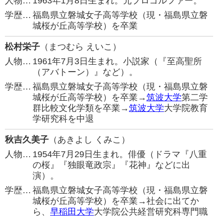
人物…
1963年1月8日生まれ。元プロゴルファー。
学歴…
福島県立磐城女子高等学校（現・福島県立磐
城桜が丘高等学校）を卒業
松村栄子
（まつむら えいこ）
人物…
1961年7月3日生まれ。小説家（『至高聖所
（アバトーン）』など）。
学歴…
福島県立磐城女子高等学校（現・福島県立磐
城桜が丘高等学校）を卒業→
筑波大学
第二学
群比較文化学類を卒業→
筑波大学
大学院教育
学研究科を中退
秋吉久美子
（あきよし くみこ）
人物…
1954年7月29日生まれ。俳優（ドラマ『八重
の桜』『独眼竜政宗』『花神』などに出
演）。
学歴…
福島県立磐城女子高等学校（現・福島県立磐
城桜が丘高等学校）を卒業→社会に出てか
ら、
早稲田大学
大学院公共経営研究科専門職