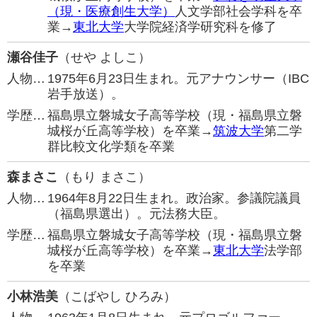
（現・医療創生大学）
人文学部社会学科を卒
業→
東北大学
大学院経済学研究科を修了
瀬谷佳子
（せや よしこ）
人物…
1975年6月23日生まれ。元アナウンサー（IBC
岩手放送）。
学歴…
福島県立磐城女子高等学校（現・福島県立磐
城桜が丘高等学校）を卒業→
筑波大学
第二学
群比較文化学類を卒業
森まさこ
（もり まさこ）
人物…
1964年8月22日生まれ。政治家。参議院議員
（福島県選出）。元法務大臣。
学歴…
福島県立磐城女子高等学校（現・福島県立磐
城桜が丘高等学校）を卒業→
東北大学
法学部
を卒業
小林浩美
（こばやし ひろみ）