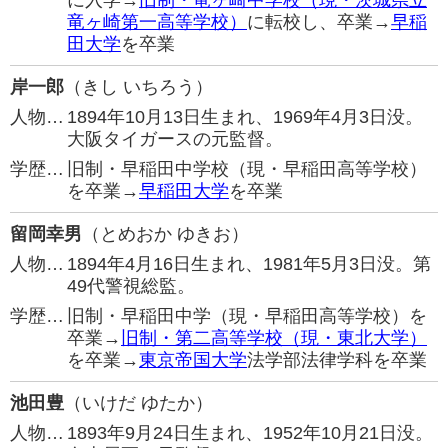
に入学→
旧制・竜ヶ崎中学校（現・茨城県立
竜ヶ崎第一高等学校）
に転校し、卒業→
早稲
田大学
を卒業
岸一郎
（きし いちろう）
人物…
1894年10月13日生まれ、1969年4月3日没。
大阪タイガースの元監督。
学歴…
旧制・早稲田中学校（現・早稲田高等学校）
を卒業→
早稲田大学
を卒業
留岡幸男
（とめおか ゆきお）
人物…
1894年4月16日生まれ、1981年5月3日没。第
49代警視総監。
学歴…
旧制・早稲田中学（現・早稲田高等学校）を
卒業→
旧制・第二高等学校（現・東北大学）
を卒業→
東京帝国大学
法学部法律学科を卒業
池田豊
（いけだ ゆたか）
人物…
1893年9月24日生まれ、1952年10月21日没。