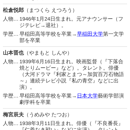
松倉悦郎
（まつくら えつろう）
人物…
1946年1月24日生まれ。元アナウンサー（フ
ジテレビ→退社）。
学歴…
早稲田高等学校を卒業→
早稲田大学
第一文学
部を卒業
山本晋也
（やまもと しんや）
人物…
1939年6月16日生まれ。映画監督（『下落合
焼とりムービー』など）。タレント。俳優
（大河ドラマ『利家とまつ～加賀百万石物語
～』連続テレビ小説『私の青空』などに出
演）。
学歴…
早稲田高等学校を卒業→
日本大学
藝術学部演
劇学科を卒業
梅宮辰夫
（うめみや たつお）
人物…
1938年3月11日生まれ。俳優（『不良番長』
『仁義なき戦い』などに出演）。タレント