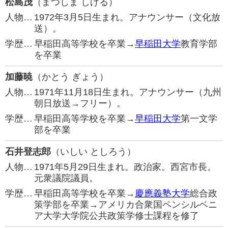
松島茂
（まつしま しげる）
人物…
1972年3月5日生まれ。アナウンサー（文化放
送）。
学歴…
早稲田高等学校を卒業→
早稲田大学
教育学部
を卒業
加藤暁
（かとう ぎょう）
人物…
1971年11月18日生まれ。アナウンサー（九州
朝日放送→フリー）。
学歴…
早稲田高等学校を卒業→
早稲田大学
第一文学
部を卒業
石井登志郎
（いしい としろう）
人物…
1971年5月29日生まれ。政治家。西宮市長。
元衆議院議員。
学歴…
早稲田高等学校を卒業→
慶應義塾大学
総合政
策学部を卒業→アメリカ合衆国ペンシルベニ
ア大学大学院公共政策学修士課程を修了