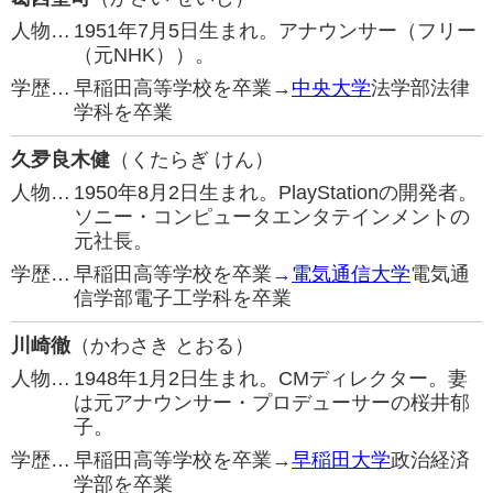
人物…
1951年7月5日生まれ。アナウンサー（フリー
（元NHK））。
学歴…
早稲田高等学校を卒業→
中央大学
法学部法律
学科を卒業
久夛良木健
（くたらぎ けん）
人物…
1950年8月2日生まれ。PlayStationの開発者。
ソニー・コンピュータエンタテインメントの
元社長。
学歴…
早稲田高等学校を卒業→
電気通信大学
電気通
信学部電子工学科を卒業
川崎徹
（かわさき とおる）
人物…
1948年1月2日生まれ。CMディレクター。妻
は元アナウンサー・プロデューサーの桜井郁
子。
学歴…
早稲田高等学校を卒業→
早稲田大学
政治経済
学部を卒業