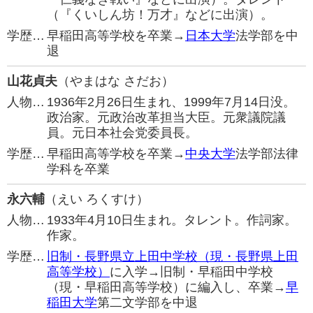
（『くいしん坊！万才』などに出演）。
学歴…
早稲田高等学校を卒業→
日本大学
法学部を中
退
山花貞夫
（やまはな さだお）
人物…
1936年2月26日生まれ、1999年7月14日没。
政治家。元政治改革担当大臣。元衆議院議
員。元日本社会党委員長。
学歴…
早稲田高等学校を卒業→
中央大学
法学部法律
学科を卒業
永六輔
（えい ろくすけ）
人物…
1933年4月10日生まれ。タレント。作詞家。
作家。
学歴…
旧制・長野県立上田中学校（現・長野県上田
高等学校）
に入学→旧制・早稲田中学校
（現・早稲田高等学校）に編入し、卒業→
早
稲田大学
第二文学部を中退