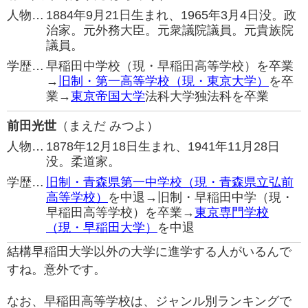
人物…
1884年9月21日生まれ、1965年3月4日没。政
治家。元外務大臣。元衆議院議員。元貴族院
議員。
学歴…
早稲田中学校（現・早稲田高等学校）を卒業
→
旧制・第一高等学校（現・東京大学）
を卒
業→
東京帝国大学
法科大学独法科を卒業
前田光世
（まえだ みつよ）
人物…
1878年12月18日生まれ、1941年11月28日
没。柔道家。
学歴…
旧制・青森県第一中学校（現・青森県立弘前
高等学校）
を中退→旧制・早稲田中学（現・
早稲田高等学校）を卒業→
東京専門学校
（現・早稲田大学）
を中退
結構早稲田大学以外の大学に進学する人がいるんで
すね。意外です。
なお、早稲田高等学校は、ジャンル別ランキングで