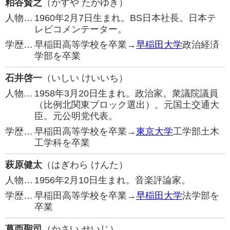
粕谷賢之
（かすや たかゆき）
人物…
1960年2月7日生まれ。BS日本社長。日本テ
レビコメンテーター。
学歴…
早稲田高等学校を卒業→
早稲田大学
政治経済
学部を卒業
石井啓一
（いしい けいいち）
人物…
1958年3月20日生まれ。政治家。衆議院議員
（比例北関東ブロック選出）。元国土交通大
臣。元公明党代表。
学歴…
早稲田高等学校を卒業→
東京大学
工学部土木
工学科を卒業
萩原健太
（はぎわら けんた）
人物…
1956年2月10日生まれ。音楽評論家。
学歴…
早稲田高等学校を卒業→
早稲田大学
法学部を
卒業
葛西聖司
（かさい せいじ）