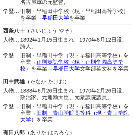
名古屋軍の元監督。
学歴…
旧制・早稲田中学校（現・早稲田高等学校）
を卒業→
早稲田大学
を卒業
西条八十
（さいじょう やそ）
人物…
1892年1月15日生まれ、1970年8月12日没。
詩人。
学歴…
旧制・早稲田中学（現・早稲田高等学校）を
卒業→
正則英語学校（現・正則学園高等学
校）
を卒業→
早稲田大学
文学部英文科を卒業
田中武雄
（たなか たけお）
人物…
1888年6月26日生まれ、1970年2月26日没。
政治家。元運輸大臣。元衆議院議員。
学歴…
旧制・早稲田中学（現・早稲田高等学校）を
卒業→
旧制・青山学院高等科（現・青山学院
大学）
を卒業
有田八郎
（ありた はちろう）