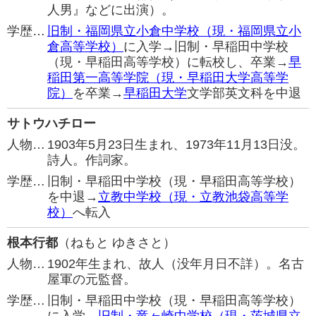
人男』などに出演）。
学歴…
旧制・福岡県立小倉中学校（現・福岡県立小
倉高等学校）
に入学→旧制・早稲田中学校
（現・早稲田高等学校）に転校し、卒業→
早
稲田第一高等学院（現・早稲田大学高等学
院）
を卒業→
早稲田大学
文学部英文科を中退
サトウハチロー
人物…
1903年5月23日生まれ、1973年11月13日没。
詩人。作詞家。
学歴…
旧制・早稲田中学校（現・早稲田高等学校）
を中退→
立教中学校（現・立教池袋高等学
校）
へ転入
根本行都
（ねもと ゆきさと）
人物…
1902年生まれ、故人（没年月日不詳）。名古
屋軍の元監督。
学歴…
旧制・早稲田中学校（現・早稲田高等学校）