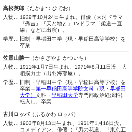
高松英郎
（たかまつ ひでお）
人物…
1929年10月24日生まれ。俳優（大河ドラマ
『秀吉』『天と地と』TVドラマ『柔道一直
線』などに出演）。
学歴…
旧制・早稲田中学（現・早稲田高等学校）を
卒業
笠置山勝一
（かさぎやま かついち）
人物…
1911年1月7日生まれ、1971年8月11日没。大
相撲力士（出羽海部屋）。
学歴…
旧制・早稲田中学（現・早稲田高等学校）を
卒業→
第一早稲田高等学院文科（現・早稲田
大学）
文科→
早稲田大学
専門部政治経済科に
転入し、卒業
古川ロッパ
（ふるかわ ロッパ）
人物…
1903年8月13日生まれ、1961年1月16日没。
コメディアン。俳優（『男の花道』『東京五