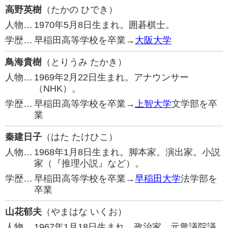
高野英樹
（たかの ひでき）
人物…
1970年5月8日生まれ。囲碁棋士。
学歴…
早稲田高等学校を卒業→
大阪大学
鳥海貴樹
（とりうみ たかき）
人物…
1969年2月22日生まれ。アナウンサー
（NHK）。
学歴…
早稲田高等学校を卒業→
上智大学
文学部を卒
業
秦建日子
（はた たけひこ）
人物…
1968年1月8日生まれ。脚本家。演出家。小説
家（『推理小説』など）。
学歴…
早稲田高等学校を卒業→
早稲田大学
法学部を
卒業
山花郁夫
（やまはな いくお）
人物…
1967年1月18日生まれ。政治家。元衆議院議