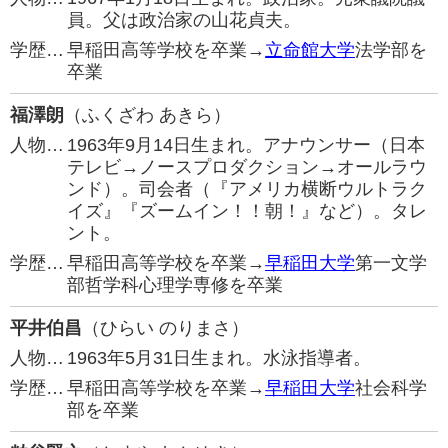
員。父は政治家の山花貞夫。
学歴…
早稲田高等学校を卒業→
立命館大学
法学部を
卒業
福澤朗
（ふくざわ あきら）
人物…
1963年9月14日生まれ。アナウンサー（日本
テレビ→ノースプロダクション→オールラウ
ンド）。司会者（『アメリカ横断ウルトラク
イズ』『ズームイン！！朝！』など）。タレ
ント。
学歴…
早稲田高等学校を卒業→
早稲田大学
第一文学
部哲学科心理学専修を卒業
平井伯昌
（ひらい のりまさ）
人物…
1963年5月31日生まれ。水泳指導者。
学歴…
早稲田高等学校を卒業→
早稲田大学
社会科学
部を卒業