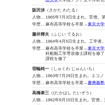
田大学
大学院アジア太平洋研究
阪田渉
（さかた わたる）
人物…
1965年7月3日生まれ。官僚。
学歴…
麻布高等学校を卒業→
東京大学
藤井輝夫
（ふじい てるお）
人物…
1964年4月5日生まれ。工学者
学歴…
麻布高等学校を卒業→
東京大学
科船舶工学専攻修士課程を修了
課程を修了
宿輪純一
（しゅくわ じゅんいち）
人物…
1963年7月29日生まれ。エ
学歴…
麻布高等学校を卒業→
慶應義塾
高橋泰三
（(たかはし たいぞう）
人物…
1962年9月15日生まれ。官