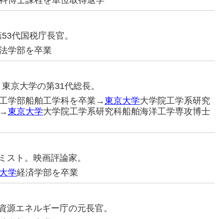
科博士課程を単位取得退学
第53代国税庁長官。
法学部を卒業
。東京大学の第31代総長。
工学部船舶工学科を卒業→
東京大学
大学院工学系研究
→
東京大学
大学院工学系研究科船舶海洋工学専攻博士
コノミスト。映画評論家。
大学
経済学部を卒業
僚。資源エネルギー庁の元長官。