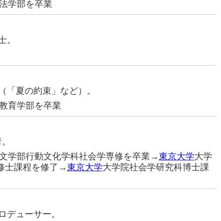
法学部を卒業
棋士。
説家（「夏の約束」など）。
教育学部を卒業
者。
文学部行動文化学科社会学専修を卒業→
東京大学
大学
修士課程を修了→
東京大学
大学院社会学研究科博士課
プロデューサー。