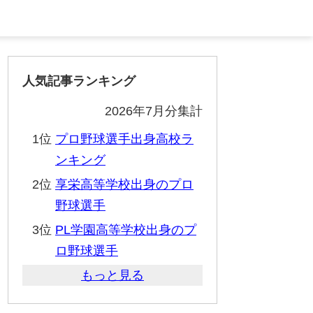
人気記事ランキング
2026年7月分集計
1位
プロ野球選手出身高校ラ
ンキング
2位
享栄高等学校出身のプロ
野球選手
3位
PL学園高等学校出身のプ
ロ野球選手
もっと見る