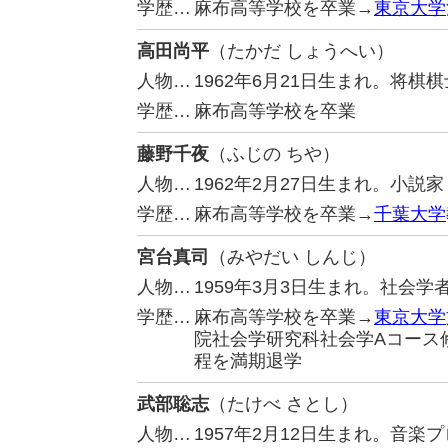
学歴…
麻布高等学校を卒業→
東京大学
高田尚平
（たかだ しょうへい）
人物…
1962年6月21日生まれ。将棋
学歴…
麻布高等学校を卒業
藤野千夜
（ふじの ちや）
人物…
1962年2月27日生まれ。小
学歴…
麻布高等学校を卒業→
千葉大学
宮台真司
（みやだい しんじ）
人物…
1959年3月3日生まれ。社会学
学歴…
麻布高等学校を卒業→
東京大学
院社会学研究科社会学Aコース
程を満期退学
武部聡志
（たけべ さとし）
人物…
1957年2月12日生まれ。音楽