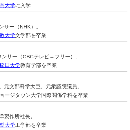
京大学
に入学
ウンサー（NHK）。
教大学
文学部を卒業
ナウンサー（CBCテレビ→フリー）。
稲田大学
教育学部を卒業
治家。元文部科学大臣。元衆議院議員。
ョージタウン大学国際関係学科を卒業
島津製作所社長。
梨大学
工学部を卒業