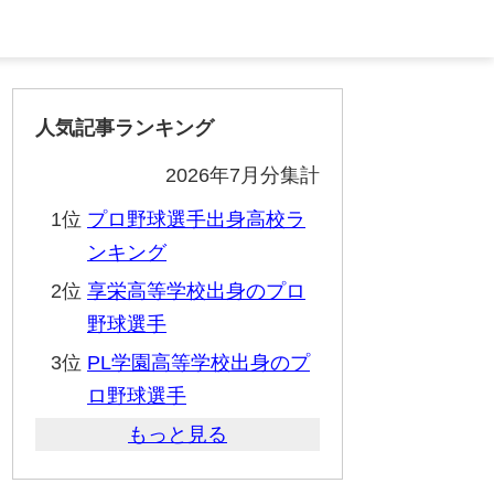
人気記事ランキング
2026年7月分集計
1位
プロ野球選手出身高校ラ
ンキング
2位
享栄高等学校出身のプロ
野球選手
3位
PL学園高等学校出身のプ
ロ野球選手
もっと見る