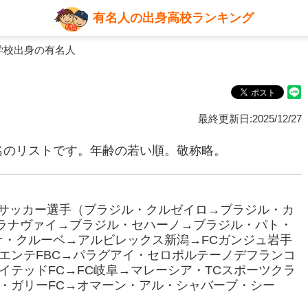
有名人の出身高校ランキング
学校出身の有名人
最終更新日:2025/12/27
名のリストです。年齢の若い順。敬称略。
プロサッカー選手（ブラジル・クルゼイロ→ブラジル・カ
パラナヴァイ→ブラジル・セハーノ→ブラジル・パト・
ナ・クルーベ→アルビレックス新潟→FCガンジュ岩手
エンテFBC→パラグアイ・セロポルテーノデフランコ
イテッドFC→FC岐阜→マレーシア・TCスポーツクラ
・ガリーFC→オマーン・アル・シャバーブ・シー