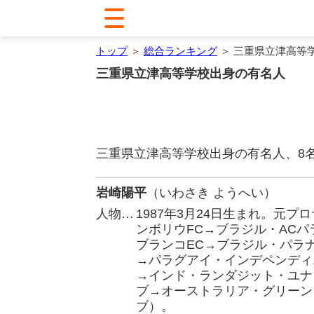
トップ
＞
総合ランキング
＞ 三重県立津高等
三重県立津高等学校出身の有名人
三重県立津高等学校出身の有名人、8
岩崎陽平
（いわさき ようへい）
人物…
1987年3月24日生まれ。元
ンボリウFC→ブラジル・AC
ブランコEC→ブラジル・パラ
→パラグアイ・インデペンディ
→インド・ランダジット・ユナ
ブ→オーストラリア・グリーン
ブ）。