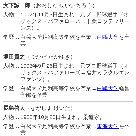
大下誠一郎
（おおした せいいちろう）
人物…
1997年11月3日生まれ。元プロ野球選手（オ
リックス・バファローズ→千葉ロッテマリー
ンズ）。
学歴…
白鷗大学足利高等学校を卒業→
白鷗大学
を卒
業
塚田貴之
（つかだ たかゆき）
人物…
1993年9月26日生まれ。元プロ野球選手（オ
リックス・バファローズ→福井ミラクルエレ
ファンツ）。
学歴…
白鷗大学足利高等学校を卒業→
白鷗大学
経営
学部を卒業
長島啓太
（ながしま けいた）
人物…
1988年10月23日生まれ。柔道家。
学歴…
白鷗大学足利高等学校を卒業→
東海大学
を卒
業