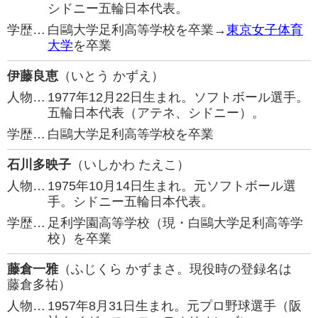
シドニー五輪日本代表。
学歴…
白鷗大学足利高等学校を卒業→
東京女子体育
大学
を卒業
伊藤良恵
（いとう かずえ）
人物…
1977年12月22日生まれ。ソフトボール選手。
五輪日本代表（アテネ、シドニー）。
学歴…
白鷗大学足利高等学校を卒業
石川多映子
（いしかわ たえこ）
人物…
1975年10月14日生まれ。元ソフトボール選
手。シドニー五輪日本代表。
学歴…
足利学園高等学校（現・白鷗大学足利高等学
校）を卒業
藤倉一雅
（ふじくら かずまさ。現役時の登録名は
藤倉多祐）
人物…
1957年8月31日生まれ。元プロ野球選手（阪