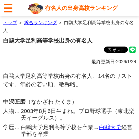
有名人の出身高校ランキング
トップ
＞
総合ランキング
＞ 白鷗大学足利高等学校出身の有名
人
白鷗大学足利高等学校出身の有名人
最終更新日:2026/1/29
白鷗大学足利高等学校出身の有名人、14名のリスト
です。年齢の若い順。敬称略。
中沢匠磨
（なかざわ たくま）
人物…
2003年8月6日生まれ。プロ野球選手（東北楽
天イーグルス）。
学歴…
白鷗大学足利高等学校を卒業→
白鷗大学
経営
学部を卒業