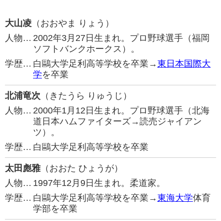
大山凌
（おおやま りょう）
人物…
2002年3月27日生まれ。プロ野球選手（福岡
ソフトバンクホークス）。
学歴…
白鷗大学足利高等学校を卒業→
東日本国際大
学
を卒業
北浦竜次
（きたうら りゅうじ）
人物…
2000年1月12日生まれ。プロ野球選手（北海
道日本ハムファイターズ→読売ジャイアン
ツ）。
学歴…
白鷗大学足利高等学校を卒業
太田彪雅
（おおた ひょうが）
人物…
1997年12月9日生まれ。柔道家。
学歴…
白鷗大学足利高等学校を卒業→
東海大学
体育
学部を卒業