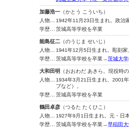
加藤浩一
（かとう こういち）
人物…
1942年11月23日生まれ。政
学歴…
茨城高等学校を卒業
能島征二
（のうじま せいじ）
人物…
1941年12月5日生まれ。彫刻家
学歴…
茨城高等学校を卒業→
茨城大学
大和田明
（おおわだ あきら。現役時
人物…
1934年3月21日生まれ、20
プなど）。
学歴…
茨城高等学校を卒業
鶴田卓彦
（つるた たくひこ）
人物…
1927年9月1日生まれ。元・
学歴…
茨城高等学校を卒業→
早稲田大