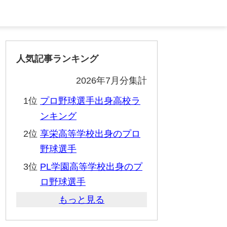
人気記事ランキング
2026年7月分集計
1位
プロ野球選手出身高校ラ
ンキング
2位
享栄高等学校出身のプロ
野球選手
3位
PL学園高等学校出身のプ
ロ野球選手
もっと見る