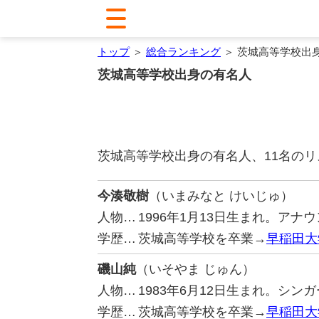
トップ
＞
総合ランキング
＞ 茨城高等学校出
茨城高等学校出身の有名人
茨城高等学校出身の有名人、11名の
今湊敬樹
（いまみなと けいじゅ）
人物…
1996年1月13日生まれ。ア
学歴…
茨城高等学校を卒業→
早稲田大
磯山純
（いそやま じゅん）
人物…
1983年6月12日生まれ。シ
学歴…
茨城高等学校を卒業→
早稲田大