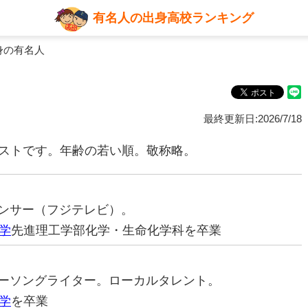
有名人の出身高校ランキング
身の有名人
最終更新日:2026/7/18
リストです。年齢の若い順。敬称略。
ナウンサー（フジテレビ）。
学
先進理工学部化学・生命化学科を卒業
ンガーソングライター。ローカルタレント。
学
を卒業