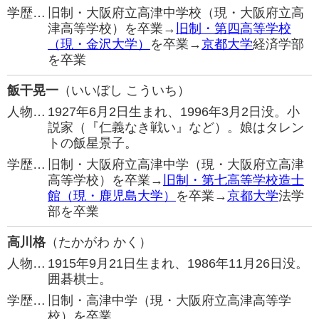
学歴…
旧制・大阪府立高津中学校（現・大阪府立高
津高等学校）を卒業→
旧制・第四高等学校
（現・金沢大学）
を卒業→
京都大学
経済学部
を卒業
飯干晃一
（いいぼし こういち）
人物…
1927年6月2日生まれ、1996年3月2日没。小
説家（『仁義なき戦い』など）。娘はタレン
トの飯星景子。
学歴…
旧制・大阪府立高津中学（現・大阪府立高津
高等学校）を卒業→
旧制・第七高等学校造士
館（現・鹿児島大学）
を卒業→
京都大学
法学
部を卒業
高川格
（たかがわ かく）
人物…
1915年9月21日生まれ、1986年11月26日没。
囲碁棋士。
学歴…
旧制・高津中学（現・大阪府立高津高等学
校）を卒業