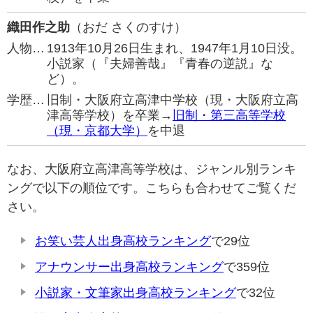
織田作之助
（おだ さくのすけ）
人物…
1913年10月26日生まれ、1947年1月10日没。
小説家（『夫婦善哉』『青春の逆説』な
ど）。
学歴…
旧制・大阪府立高津中学校（現・大阪府立高
津高等学校）を卒業→
旧制・第三高等学校
（現・京都大学）
を中退
なお、大阪府立高津高等学校は、ジャンル別ランキ
ングで以下の順位です。こちらも合わせてご覧くだ
さい。
お笑い芸人出身高校ランキング
で29位
アナウンサー出身高校ランキング
で359位
小説家・文筆家出身高校ランキング
で32位