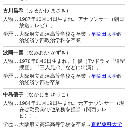
古川昌希
（ふるかわ まさき）
人物…
1987年10月14日生まれ。アナウンサー（朝日
放送テレビ）。
学歴…
大阪府立高津高等学校を卒業→
早稲田大学
政
治経済学部政治学科を卒業
波岡一喜
（なみおか かずき）
人物…
1978年8月2日生まれ。俳優（TVドラマ『遺留
捜査』『三人兄弟』などに出演）。
学歴…
大阪府立高津高等学校を卒業→
早稲田大学
政
治経済学部を卒業
中島優子
（なかじま ゆうこ）
人物…
1964年11月19日生まれ。元アナウンサー（現
在は勤務局で他業務を担当（関西テレ
ビ））。
学歴…
大阪府立高津高等学校を卒業→
京都薬科大学