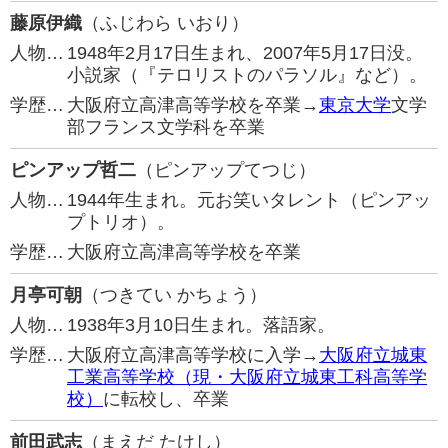
藤原伊織
（ふじわら いおり）
人物…
1948年2月17日生まれ、2007年5月17日没。
小説家（『テロリストのパラソル』など）。
学歴…
大阪府立高津高等学校を卒業→
東京大学
文学
部フランス文学科を卒業
ピンアップ哲二
（ピンアップてつじ）
人物…
1944年生まれ。元お笑いタレント（ピンアッ
プトリオ）。
学歴…
大阪府立高津高等学校を卒業
月亭可朝
（つきてい かちょう）
人物…
1938年3月10日生まれ。落語家。
学歴…
大阪府立高津高等学校に入学→
大阪府立城東
工業高等学校（現・大阪府立城東工科高等学
校）
に転校し、卒業
前田武志
（まえだ たけし）