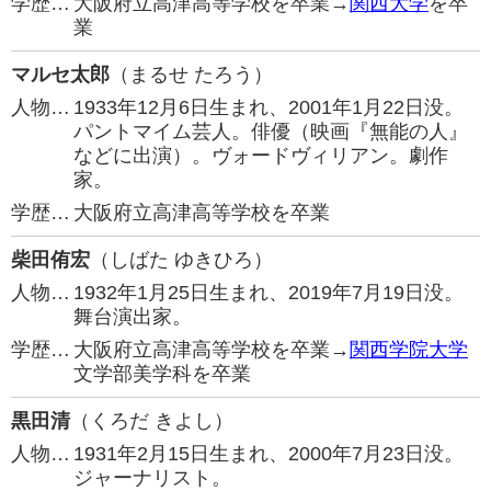
学歴…
大阪府立高津高等学校を卒業→
関西大学
を卒
業
マルセ太郎
（まるせ たろう）
人物…
1933年12月6日生まれ、2001年1月22日没。
パントマイム芸人。俳優（映画『無能の人』
などに出演）。ヴォードヴィリアン。劇作
家。
学歴…
大阪府立高津高等学校を卒業
柴田侑宏
（しばた ゆきひろ）
人物…
1932年1月25日生まれ、2019年7月19日没。
舞台演出家。
学歴…
大阪府立高津高等学校を卒業→
関西学院大学
文学部美学科を卒業
黒田清
（くろだ きよし）
人物…
1931年2月15日生まれ、2000年7月23日没。
ジャーナリスト。