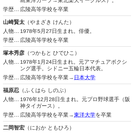
島東洋カープ→東北楽天イーグルス）。
学歴…
広陵高等学校を卒業
山崎賢太
（やまざき けんた）
人物…
1978年5月27日生まれ。俳優。
学歴…
広陵高等学校を卒業
塚本秀彦
（つかもと ひでひこ）
人物…
1978年1月24日生まれ。元アマチュアボクシ
ング選手。シドニー五輪日本代表。
学歴…
広陵高等学校を卒業→
日本大学
福原忍
（ふくはら しのぶ）
人物…
1976年12月28日生まれ。元プロ野球選手（阪
神タイガース）。
学歴…
広陵高等学校を卒業→
東洋大学
を卒業
二岡智宏
（におか ともひろ）