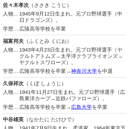
佐々木孝次
（ささき こうじ）
人物…
1945年9月12日生まれ。元プロ野球選手（中
日ドラゴンズ）。
学歴…
広陵高等学校を卒業
福富邦夫
（ふくとみ くにお）
人物…
1943年4月23日生まれ。元プロ野球選手（ヤ
クルトアトムズ→太平洋クラブライオンズ→
ヤクルトスワローズ）。
学歴…
広陵高等学校を卒業→
神奈川大学
を中退
久保祥次
（くぼ しょうじ）
人物…
1941年11月27日生まれ。元プロ野球選手（広
島東洋カープ→近鉄バファローズ）。
学歴…
広陵高等学校を卒業→
広島大学
を卒業
中谷雄英
（なかたに たけひで）
人物…
1941年7月9日生まれ。柔道家、1964年東京五