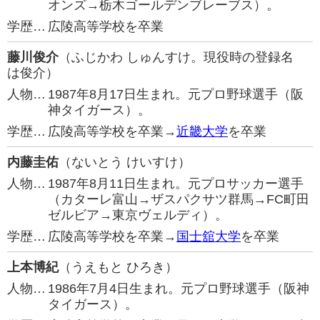
オンズ→栃木ゴールデンブレーブス）。
学歴…
広陵高等学校を卒業
藤川俊介
（ふじかわ しゅんすけ。現役時の登録名
は俊介）
人物…
1987年8月17日生まれ。元プロ野球選手（阪
神タイガース）。
学歴…
広陵高等学校を卒業→
近畿大学
を卒業
内藤圭佑
（ないとう けいすけ）
人物…
1987年8月11日生まれ。元プロサッカー選手
（カターレ富山→ザスパクサツ群馬→FC町田
ゼルビア→東京ヴェルディ）。
学歴…
広陵高等学校を卒業→
国士舘大学
を卒業
上本博紀
（うえもと ひろき）
人物…
1986年7月4日生まれ。元プロ野球選手（阪神
タイガース）。