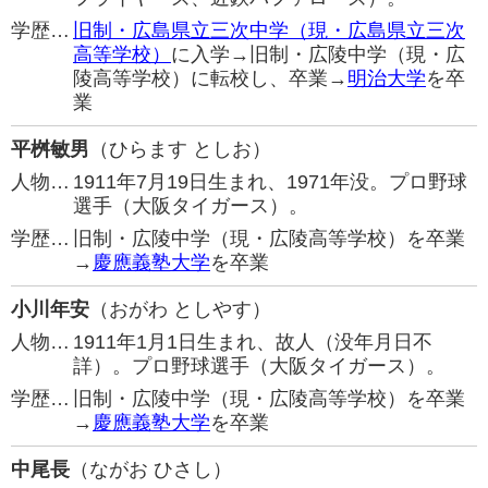
学歴…
旧制・広島県立三次中学（現・広島県立三次
高等学校）
に入学→旧制・広陵中学（現・広
陵高等学校）に転校し、卒業→
明治大学
を卒
業
平桝敏男
（ひらます としお）
人物…
1911年7月19日生まれ、1971年没。プロ野球
選手（大阪タイガース）。
学歴…
旧制・広陵中学（現・広陵高等学校）を卒業
→
慶應義塾大学
を卒業
小川年安
（おがわ としやす）
人物…
1911年1月1日生まれ、故人（没年月日不
詳）。プロ野球選手（大阪タイガース）。
学歴…
旧制・広陵中学（現・広陵高等学校）を卒業
→
慶應義塾大学
を卒業
中尾長
（ながお ひさし）