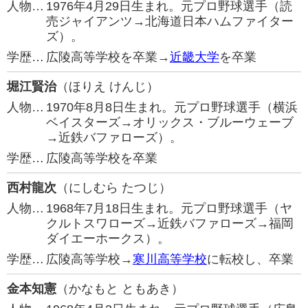
人物…
1976年4月29日生まれ。元プロ野球選手（読
売ジャイアンツ→北海道日本ハムファイター
ズ）。
学歴…
広陵高等学校を卒業→
近畿大学
を卒業
堀江賢治
（ほりえ けんじ）
人物…
1970年8月8日生まれ。元プロ野球選手（横浜
ベイスターズ→オリックス・ブルーウェーブ
→近鉄バファローズ）。
学歴…
広陵高等学校を卒業
西村龍次
（にしむら たつじ）
人物…
1968年7月18日生まれ。元プロ野球選手（ヤ
クルトスワローズ→近鉄バファローズ→福岡
ダイエーホークス）。
学歴…
広陵高等学校→
寒川高等学校
に転校し、卒業
金本知憲
（かなもと ともあき）