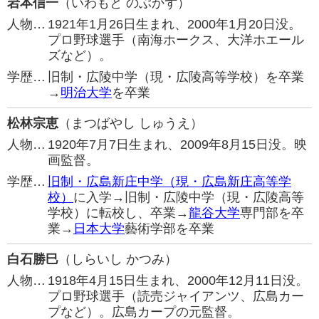
岩本信一
（いわもと のぶかず）
人物…
1921年1月26日生まれ、2000年1月20日没。
プロ野球選手（南海ホークス、大洋ホエール
ズなど）。
学歴…
旧制・広陵中学（現・広陵高等学校）を卒業
→
明治大学
を卒業
松林宗恵
（まつばやし しゅうえ）
人物…
1920年7月7日生まれ、2009年8月15日没。映
画監督。
学歴…
旧制・広島新庄中学（現・広島新庄高等学
校）
に入学→旧制・広陵中学（現・広陵高等
学校）に転校し、卒業→
龍谷大学
専門部を卒
業→
日本大学
藝術学部を卒業
白石勝巳
（しらいし かつみ）
人物…
1918年4月15日生まれ、2000年12月11日没。
プロ野球選手（読売ジャイアンツ、広島カー
プなど）。広島カープの元監督。