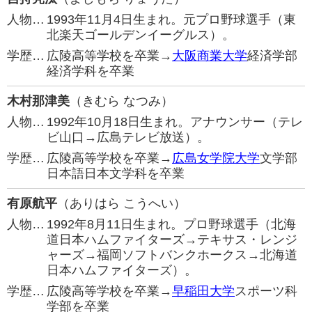
人物…
1993年11月4日生まれ。元プロ野球選手（東
北楽天ゴールデンイーグルス）。
学歴…
広陵高等学校を卒業→
大阪商業大学
経済学部
経済学科を卒業
木村那津美
（きむら なつみ）
人物…
1992年10月18日生まれ。アナウンサー（テレ
ビ山口→広島テレビ放送）。
学歴…
広陵高等学校を卒業→
広島女学院大学
文学部
日本語日本文学科を卒業
有原航平
（ありはら こうへい）
人物…
1992年8月11日生まれ。プロ野球選手（北海
道日本ハムファイターズ→テキサス・レンジ
ャーズ→福岡ソフトバンクホークス→北海道
日本ハムファイターズ）。
学歴…
広陵高等学校を卒業→
早稲田大学
スポーツ科
学部を卒業