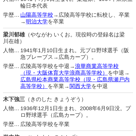
輪日本代表
学歴…
山陽高等学校
→広陵高等学校に転校し、卒業
→
明治大学
を卒業
梁川郁雄
（やながわ いくお。現役時の登録名は梁
川在雄）
人物…
1941年1月10日生まれ。元プロ野球選手（阪
急ブレーブス→広島カープ）。
学歴…
広陵高等学校を中退→
浪華商業高等学校
（現・大阪体育大学浪商高等学校）
を中退→
広島県松本商業高等学校（現・広島県瀬戸内
高等学校）
を卒業→
関西大学
を中退
木下強三
（きのした きょうぞう）
人物…
1936年12月1日生まれ、2008年6月9日没。プ
ロ野球選手（広島カープ）。
学歴…
広陵高等学校を卒業