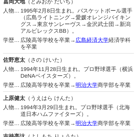
冨岡大地
（とみおか だいち）
人物…
1995年2月8日生まれ。バスケットボール選手
（広島ライトニング→愛媛オレンジバイキン
グス→東京サンレーヴス→金沢武士団→新潟
アルビレックスBB）。
学歴…
広陵高等学校を卒業→
広島経済大学
経済学科
を卒業
佐野恵太
（さの けいた）
人物…
1994年11月28日生まれ。プロ野球選手（横浜
DeNAベイスターズ）。
学歴…
広陵高等学校を卒業→
明治大学
商学部を卒業
上原健太
（うえはら けんた）
人物…
1994年3月29日生まれ。プロ野球選手（北海
道日本ハムファイターズ）。
学歴…
広陵高等学校を卒業→
明治大学
商学部を卒業
吉持亮汰
（よしもち りょうた）