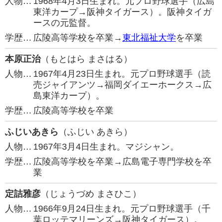
人物…
1968年4月3日生まれ。元プロ野球選手（広島
東洋カープ→阪神タイガース）。阪神タイガ
ースの元監督。
学歴…
広陵高等学校を卒業→
東北福祉大学
を卒業
本原正治
（もとはら まさはる）
人物…
1967年4月23日生まれ。元プロ野球選手（読
売ジャイアンツ→福岡ダイエーホークス→広
島東洋カープ）。
学歴…
広陵高等学校を卒業
ふじいあきら
（ふじい あきら）
人物…
1967年3月4日生まれ。マジシャン。
学歴…
広陵高等学校を卒業→広島電子専門学校を卒
業
定詰雅彦
（じょうづめ まさひこ）
人物…
1966年9月24日生まれ。元プロ野球選手（千
葉ロッテマリーンズ→阪神タイガース）。