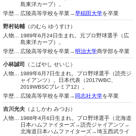
島東洋カープ）。
学歴…
広陵高等学校を卒業→
早稲田大学
を卒業
野村祐輔
（のむら ゆうすけ）
人物…
1989年6月24日生まれ。元プロ野球選手（広
島東洋カープ）。
学歴…
広陵高等学校を卒業→
明治大学
商学部を卒業
小林誠司
（こばやし せいじ）
人物…
1989年6月7日生まれ。プロ野球選手（読売ジ
ャイアンツ）。日本代表（2017WBC、
2019WBSCプレミア12）。
学歴…
広陵高等学校を卒業→
同志社大学
を卒業
吉川光夫
（よしかわ みつお）
人物…
1988年4月6日生まれ。プロ野球選手（北海道
日本ハムファイターズ→読売ジャイアンツ→
北海道日本ハムファイターズ→埼玉西武ライ