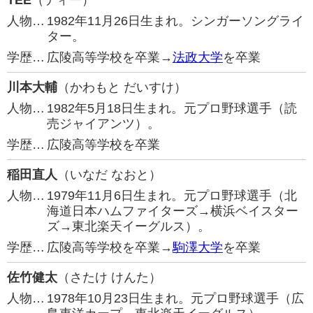
TEE
（ティー）
人物…
1982年11月26日生まれ。シンガーソングライ
ター。
学歴…
広陵高等学校を卒業→
法政大学
を卒業
川本大輔
（かわもと だいすけ）
人物…
1982年5月18日生まれ。元プロ野球選手（読
売ジャイアンツ）。
学歴…
広陵高等学校を卒業
稲田直人
（いなだ なおと）
人物…
1979年11月6日生まれ。元プロ野球選手（北
海道日本ハムファイターズ→横浜ベイスター
ズ→東北楽天イーグルス）。
学歴…
広陵高等学校を卒業→
駒澤大学
を卒業
佐竹健太
（さたけ けんた）
人物…
1978年10月23日生まれ。元プロ野球選手（広