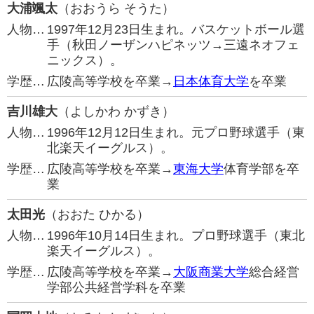
大浦颯太
（おおうら そうた）
人物…
1997年12月23日生まれ。バスケットボール選
手（秋田ノーザンハピネッツ→三遠ネオフェ
ニックス）。
学歴…
広陵高等学校を卒業→
日本体育大学
を卒業
吉川雄大
（よしかわ かずき）
人物…
1996年12月12日生まれ。元プロ野球選手（東
北楽天イーグルス）。
学歴…
広陵高等学校を卒業→
東海大学
体育学部を卒
業
太田光
（おおた ひかる）
人物…
1996年10月14日生まれ。プロ野球選手（東北
楽天イーグルス）。
学歴…
広陵高等学校を卒業→
大阪商業大学
総合経営
学部公共経営学科を卒業