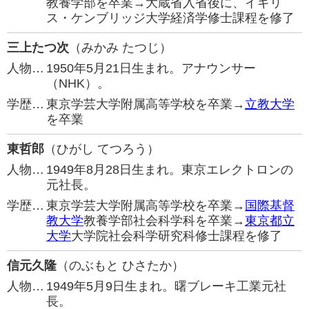
教養学部を卒業→大蔵省入省後に、イギリ
ス・ケンブリッジ大学経済学修士課程を修了
三上たつ次
（みかみ たつじ）
人物…
1950年5月21日生まれ。アナウンサー
（NHK）。
学歴…
東京学芸大学附属高等学校を卒業→
立教大学
を卒業
東哲郎
（ひがし てつろう）
人物…
1949年8月28日生まれ。東京エレクトロンの
元社長。
学歴…
東京学芸大学附属高等学校を卒業→
国際基督
教大学
教養学部社会科学科を卒業→
東京都立
大学
大学院社会科学研究科修士課程を修了
信元久隆
（のぶもと ひさたか）
人物…
1949年5月9日生まれ。曙ブレーキ工業元社
長。