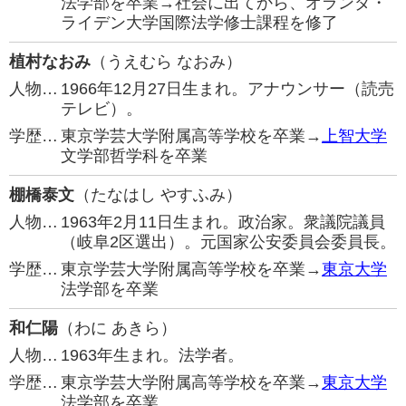
法学部を卒業→社会に出てから、オランダ・
ライデン大学国際法学修士課程を修了
植村なおみ
（うえむら なおみ）
人物…
1966年12月27日生まれ。アナウンサー（読売
テレビ）。
学歴…
東京学芸大学附属高等学校を卒業→
上智大学
文学部哲学科を卒業
棚橋泰文
（たなはし やすふみ）
人物…
1963年2月11日生まれ。政治家。衆議院議員
（岐阜2区選出）。元国家公安委員会委員長。
学歴…
東京学芸大学附属高等学校を卒業→
東京大学
法学部を卒業
和仁陽
（わに あきら）
人物…
1963年生まれ。法学者。
学歴…
東京学芸大学附属高等学校を卒業→
東京大学
法学部を卒業