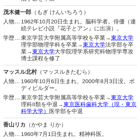
茂木健一郎
（もぎ けんいちろう）
人物…
1962年10月20日生まれ。脳科学者。俳優（連
続テレビ小説『花子とアン』に出演）。
学歴…
東京学芸大学附属高等学校を卒業→
東京大学
理学部物理学科を卒業→
東京大学
法学部を卒
業→
東京大学
大学院理学系研究科物理学専攻
博士課程を修了
マッスル北村
（マッスルきたむら）
人物…
1960年10月6日生まれ、2000年8月3日没。ボ
ディビルダー。
学歴…
東京学芸大学附属高等学校を卒業→
東京大学
理科II類を中退→
東京医科歯科大学（現・東京
科学大学）
医学部を中退
香山リカ
（かやま りか）
人物…
1960年7月1日生まれ。精神科医。