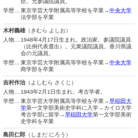
臣。元参議院議員。
学歴…
東京学芸大学附属高等学校を卒業→
中央大学
法学部を卒業
木村義雄
（きむら よしお）
人物…
1948年4月17日生まれ。政治家。参議院議員
（比例代表選出）。元衆議院議員。香川県議
会の元議員。
学歴…
東京学芸大学附属高等学校を卒業→
中央大学
商学部を卒業
吉村作治
（よしむら さくじ）
人物…
1943年2月1日生まれ。考古学者。
学歴…
東京学芸大学附属高等学校を卒業→
早稲田大
学
第一文学部美術史学科に入学→カイロ大学
考古学部に留学→
早稲田大学
第一文学部美術
史学科を卒業
島田仁郎
（しまだ にろう）