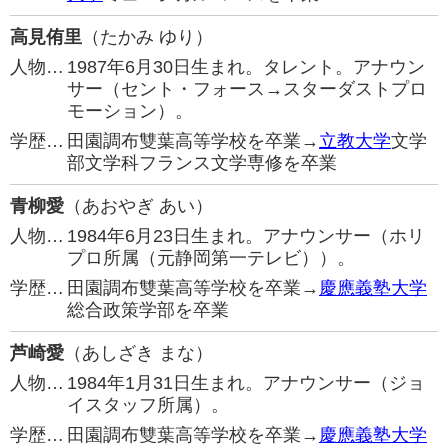
高見侑里
（たかみ ゆり）
人物…
1987年6月30日生まれ。タレント。アナウン
サー（セント・フォース→スターダストプロ
モーション）。
学歴…
田園調布雙葉高等学校を卒業→
立教大学
文学
部文学科フランス文学専修を卒業
青柳愛
（あおやぎ あい）
人物…
1984年6月23日生まれ。アナウンサー（ホリ
プロ所属（元静岡第一テレビ））。
学歴…
田園調布雙葉高等学校を卒業→
慶應義塾大学
総合政策学部を卒業
芦崎愛
（あしざき まな）
人物…
1984年1月31日生まれ。アナウンサー（ジョ
イスタッフ所属）。
学歴…
田園調布雙葉高等学校を卒業→
慶應義塾大学