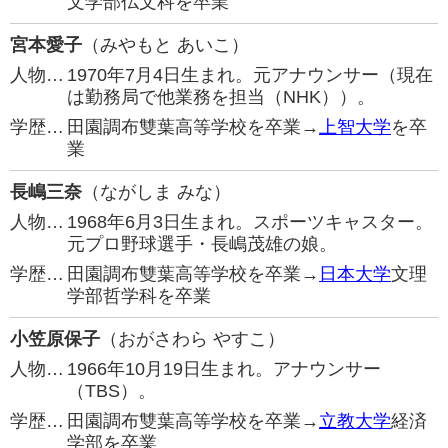
文学部仏文科を卒業
宮本愛子
（みやもと あいこ）
人物…
1970年7月4日生まれ。元アナウンサー（現在
は勤務局で他業務を担当（NHK））。
学歴…
田園調布雙葉高等学校を卒業→
上智大学
を卒
業
長嶋三奈
（ながしま みな）
人物…
1968年6月3日生まれ。スポーツキャスター。
元プロ野球選手・長嶋茂雄の娘。
学歴…
田園調布雙葉高等学校を卒業→
日本大学
文理
学部哲学科を卒業
小笠原保子
（おがさわら やすこ）
人物…
1966年10月19日生まれ。アナウンサー
（TBS）。
学歴…
田園調布雙葉高等学校を卒業→
立教大学
経済
学部を卒業