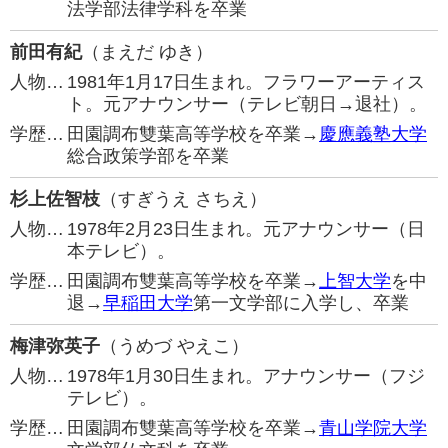
法学部法律学科を卒業
前田有紀
（まえだ ゆき）
人物…
1981年1月17日生まれ。フラワーアーティス
ト。元アナウンサー（テレビ朝日→退社）。
学歴…
田園調布雙葉高等学校を卒業→
慶應義塾大学
総合政策学部を卒業
杉上佐智枝
（すぎうえ さちえ）
人物…
1978年2月23日生まれ。元アナウンサー（日
本テレビ）。
学歴…
田園調布雙葉高等学校を卒業→
上智大学
を中
退→
早稲田大学
第一文学部に入学し、卒業
梅津弥英子
（うめづ やえこ）
人物…
1978年1月30日生まれ。アナウンサー（フジ
テレビ）。
学歴…
田園調布雙葉高等学校を卒業→
青山学院大学