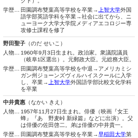
クト）。
学歴…
田園調布雙葉高等学校を卒業→
上智大学
外国
語学部英語学科を卒業→社会に出てから、ニ
ューヨーク大学大学院メディアエコロジー専
攻修士課程を修了
野田聖子
（のだ せいこ）
人物…
1960年9月3日生まれ。政治家。衆議院議員
（岐阜1区選出）。元郵政大臣。元総務大臣。
学歴…
田園調布雙葉高等学校を中退→アメリカミシ
ガン州ジョーンズヴィルハイスクールに入学
し、卒業→
上智大学
外国語学部比較文化学科
を卒業
中井貴惠
（なかい きえ）
人物…
1957年11月27日生まれ。俳優（映画『女王
蜂』『あゝ野麦峠 新緑篇』などに出演）。父
は俳優の佐田啓二。弟は俳優の中井貴一。
学歴…
田園調布雙葉高等学校を卒業→
早稲田大学
第