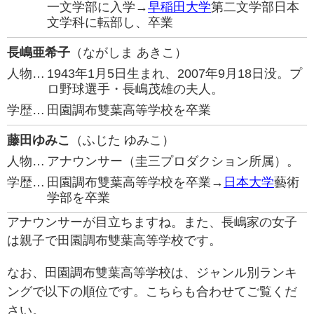
一文学部に入学→
早稲田大学
第二文学部日本
文学科に転部し、卒業
長嶋亜希子
（ながしま あきこ）
人物…
1943年1月5日生まれ、2007年9月18日没。プ
ロ野球選手・長嶋茂雄の夫人。
学歴…
田園調布雙葉高等学校を卒業
藤田ゆみこ
（ふじた ゆみこ）
人物…
アナウンサー（圭三プロダクション所属）。
学歴…
田園調布雙葉高等学校を卒業→
日本大学
藝術
学部を卒業
アナウンサーが目立ちますね。また、長嶋家の女子
は親子で田園調布雙葉高等学校です。
なお、田園調布雙葉高等学校は、ジャンル別ランキ
ングで以下の順位です。こちらも合わせてご覧くだ
さい。