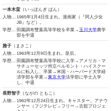
一本木蛮
（いっぽんぎ ばん）
人物…
1965年1月4日生まれ。漫画家（『同人少女
JB』など）。
学歴…
田園調布雙葉高等学校を卒業→
玉川大学
農学
部を中退
雅子
（まさこ）
人物…
1963年12月9日生まれ。皇后。
学歴…
田園調布雙葉高等学校に入学→アメリカ・マ
サチューセッツ州立ベルモント・ハイスクー
ルに転入し、卒業→米国・ハーバード大学経
済学部を卒業→
東京大学
法学部に学士入学
し、中退
長野智子
（ながの ともこ）
人物…
1962年12月24日生まれ。キャスター。アナウ
ンサー（フジテレビ→フリー→古舘プロジェ