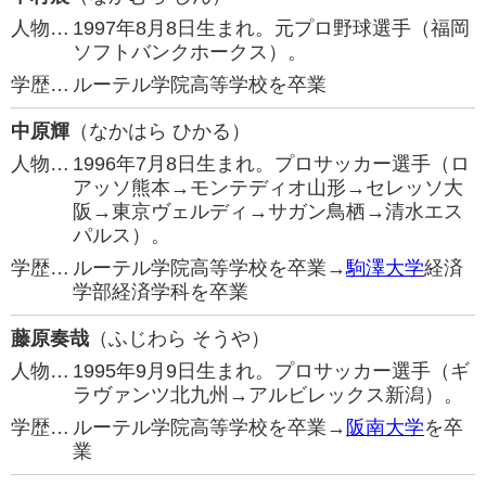
人物…
1997年8月8日生まれ。元プロ野球選手（福岡
ソフトバンクホークス）。
学歴…
ルーテル学院高等学校を卒業
中原輝
（なかはら ひかる）
人物…
1996年7月8日生まれ。プロサッカー選手（ロ
アッソ熊本→モンテディオ山形→セレッソ大
阪→東京ヴェルディ→サガン鳥栖→清水エス
パルス）。
学歴…
ルーテル学院高等学校を卒業→
駒澤大学
経済
学部経済学科を卒業
藤原奏哉
（ふじわら そうや）
人物…
1995年9月9日生まれ。プロサッカー選手（ギ
ラヴァンツ北九州→アルビレックス新潟）。
学歴…
ルーテル学院高等学校を卒業→
阪南大学
を卒
業