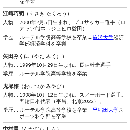
を卒業
江﨑巧朗
（えざき たくろう）
人物…
2000年2月5日生まれ。プロサッカー選手（ロ
アッソ熊本→ジュビロ磐田）。
学歴…
ルーテル学院高等学校を卒業→
駒澤大学
経済
学部経済学科を卒業
矢田みくに
（やだ みくに）
人物…
1999年10月29日生まれ。長距離走選手。
学歴…
ルーテル学院高等学校を卒業
鬼塚雅
（おにつか みやび）
人物…
1998年10月12日生まれ。スノーボード選手。
五輪日本代表（平昌、北京2022）。
学歴…
ルーテル学院高等学校を卒業→
早稲田大学
ス
ポーツ科学部を卒業
中村晨
（なかむら しん）