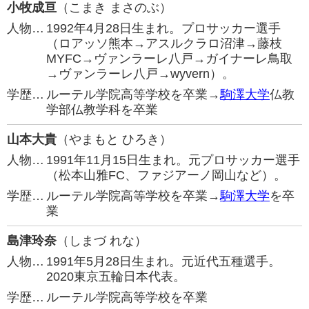
小牧成亘
（こまき まさのぶ）
人物…
1992年4月28日生まれ。プロサッカー選手
（ロアッソ熊本→アスルクラロ沼津→藤枝
MYFC→ヴァンラーレ八戸→ガイナーレ鳥取
→ヴァンラーレ八戸→wyvern）。
学歴…
ルーテル学院高等学校を卒業→
駒澤大学
仏教
学部仏教学科を卒業
山本大貴
（やまもと ひろき）
人物…
1991年11月15日生まれ。元プロサッカー選手
（松本山雅FC、ファジアーノ岡山など）。
学歴…
ルーテル学院高等学校を卒業→
駒澤大学
を卒
業
島津玲奈
（しまづ れな）
人物…
1991年5月28日生まれ。元近代五種選手。
2020東京五輪日本代表。
学歴…
ルーテル学院高等学校を卒業