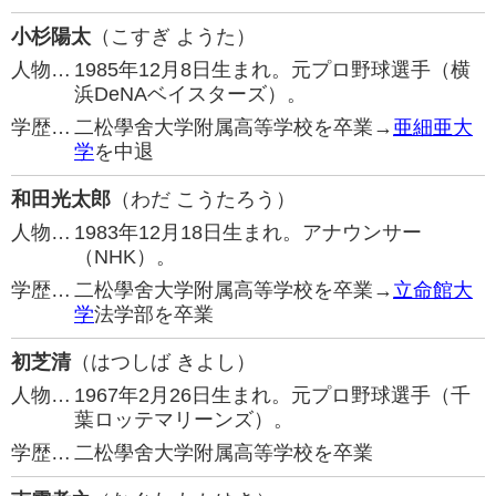
小杉陽太
（こすぎ ようた）
人物…
1985年12月8日生まれ。元プロ野球選手（横
浜DeNAベイスターズ）。
学歴…
二松學舍大学附属高等学校を卒業→
亜細亜大
学
を中退
和田光太郎
（わだ こうたろう）
人物…
1983年12月18日生まれ。アナウンサー
（NHK）。
学歴…
二松學舍大学附属高等学校を卒業→
立命館大
学
法学部を卒業
初芝清
（はつしば きよし）
人物…
1967年2月26日生まれ。元プロ野球選手（千
葉ロッテマリーンズ）。
学歴…
二松學舍大学附属高等学校を卒業