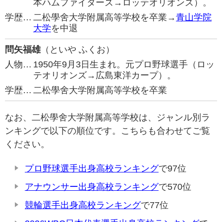
本ハムファイターズ→ロッテオリオンズ）。
学歴…
二松學舍大学附属高等学校を卒業→
青山学院
大学
を中退
問矢福雄
（といや ふくお）
人物…
1950年9月3日生まれ。元プロ野球選手（ロッ
テオリオンズ→広島東洋カープ）。
学歴…
二松學舍大学附属高等学校を卒業
なお、二松學舍大学附属高等学校は、ジャンル別ラ
ンキングで以下の順位です。こちらも合わせてご覧
ください。
プロ野球選手出身高校ランキング
で97位
アナウンサー出身高校ランキング
で570位
競輪選手出身高校ランキング
で77位