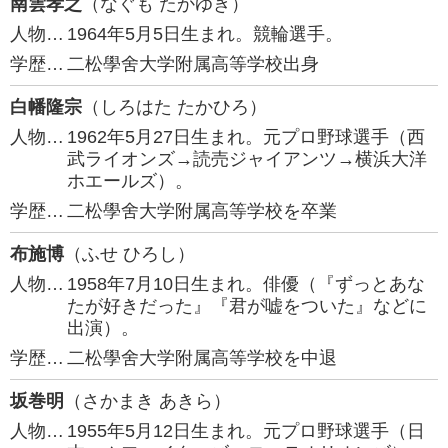
南雲孝之
（なぐも たかゆき）
人物…
1964年5月5日生まれ。競輪選手。
学歴…
二松學舍大学附属高等学校出身
白幡隆宗
（しろはた たかひろ）
人物…
1962年5月27日生まれ。元プロ野球選手（西
武ライオンズ→読売ジャイアンツ→横浜大洋
ホエールズ）。
学歴…
二松學舍大学附属高等学校を卒業
布施博
（ふせ ひろし）
人物…
1958年7月10日生まれ。俳優（『ずっとあな
たが好きだった』『君が嘘をついた』などに
出演）。
学歴…
二松學舍大学附属高等学校を中退
坂巻明
（さかまき あきら）
人物…
1955年5月12日生まれ。元プロ野球選手（日