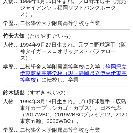
人物…
1999年1月15日生まれ。プロ野球選手（読売
ジャイアンツ→福岡ソフトバンクホーク
ス）。
学歴…
二松學舍大学附属高等学校を卒業
竹安大知
（たけやす だいち）
人物…
1994年9月27日生まれ。元プロ野球選手（阪
神タイガース→オリックス・バファロー
ズ）。
学歴…
二松學舍大学附属高等学校に入学→
静岡県立
伊東商業高等学校（現・静岡県立伊豆伊東高
等学校）
に転校し、卒業
鈴木誠也
（すずき せいや）
人物…
1994年8月18日生まれ。プロ野球選手（広島
東洋カープ→シカゴ・カブス）。日本代表
（2017WBC、2019WBSCプレミア12、2020
東京五輪、2026WBC）。
学歴…
二松學舍大学附属高等学校を卒業